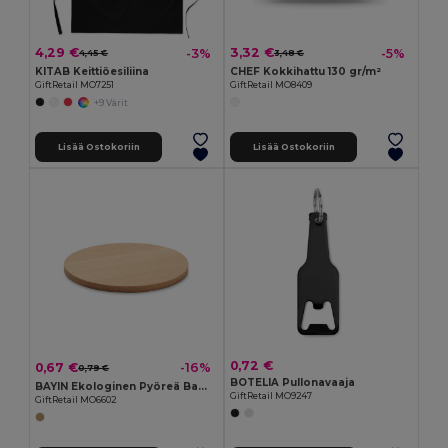
4,29 €
3,32 €
-3%
-5%
4,45 €
3,48 €
KITAB Keittiöesiliina
CHEF Kokkihattu 130 gr/m²
GiftRetail MO7251
GiftRetail MO8409
+9 Värit
Lisää Ostokoriin
Lisää Ostokoriin
0,72 €
0,67 €
-16%
0,79 €
BOTELIA Pullonavaaja
BAYIN Ekologinen Pyöreä Bambualusta Juomille
GiftRetail MO9247
GiftRetail MO6602