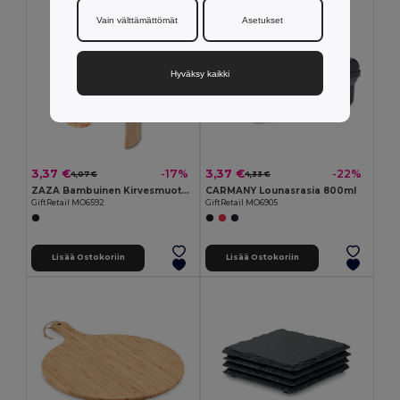
Vain välttämättömät
Asetukset
Hyväksy kaikki
3,37 €
3,37 €
-17%
-22%
4,07 €
4,33 €
ZAZA Bambuinen Kirvesmuotoinen Pizzaleikkuri
CARMANY Lounasrasia 800ml
GiftRetail MO6592
GiftRetail MO6905
Lisää Ostokoriin
Lisää Ostokoriin