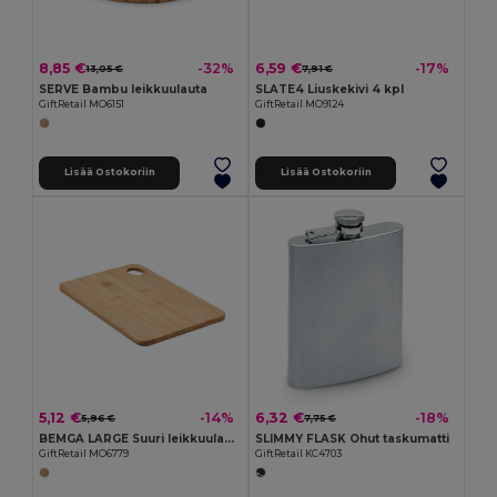
8,85 €
6,59 €
-32%
-17%
13,05 €
7,91 €
SERVE Bambu leikkuulauta
SLATE4 Liuskekivi 4 kpl
GiftRetail MO6151
GiftRetail MO9124
Lisää Ostokoriin
Lisää Ostokoriin
5,12 €
6,32 €
-14%
-18%
5,96 €
7,75 €
BEMGA LARGE Suuri leikkuulauta
SLIMMY FLASK Ohut taskumatti
GiftRetail MO6779
GiftRetail KC4703