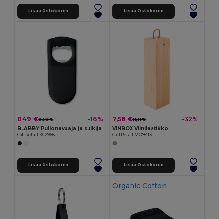
Lisää Ostokoriin
Lisää Ostokoriin
0,49 €
7,58 €
-16%
-32%
0,58 €
11,11 €
BLABBY Pullonavaaja ja sulkija
VINBOX Viinilaatikko
GiftRetail KC2966
GiftRetail MO9413
Lisää Ostokoriin
Lisää Ostokoriin
Organic Cotton