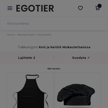
×
Egotier-sovellus
Hae sovellus
Paremmat hinnat appissa!
Home
Mainostuotteet
Koti ja keittiö
Tukkumyynti
Koti ja keittiö Mukautettavissa
Lajittele
Suodata
✓
185 results.