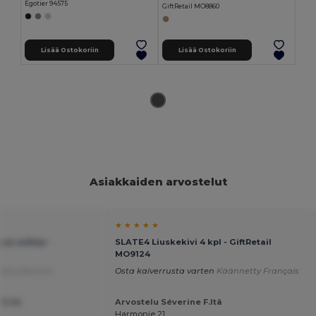
Egotier 94575
GiftRetail MO8860
Lisää Ostokoriin
Lisää Ostokoriin
Asiakkaiden arvostelut
★ ★ ★ ★ ★
ja sulkija -
SLATE4 Liuskekivi 4 kpl - GiftRetail
MO9124
etty Deutsch
Osta kaiverrusta varten
Käännetty Français
S.ltä
Arvostelu Séverine F.ltä
Harmonie 21