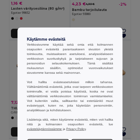
1,16 €
4,23 €
-2%
4,33 €
Lasten väritysesiliina (80 g/m²)
Bambu tarjoilulauta
Egotier 99832
Egotier 93880
Lisää Ostokoriin
Lisää Ostokoriin
Käytämme evästeitä
Verkkosivumme käyttää sekä omia että kolmannen
osapuolen evästeitä parantaakseen sivuston yleistä
toimivuutta, muistaakseen asetuksesi, analysoidakseen
verkkosivun suorituskykyä ja tarjotakseen sujuvan ja
personoidun selauskokemuksen. Tämä sisältää
mukautetun sisällön, optimoidut vuorovaikutukset
sivustomme kanssa sekä mainonnan.
Voit hallita evästeasetuksiasi milloin tahansa.
Välttämättömiä evästeitä, jotka ovat tarpeen verkkosivuston
toiminnalle, ei voida poistaa käytöstä, koska ne ovat
välttämättömiä verkkosivuston toiminnan varmistamiseksi.
Voit kuitenkin valita, sallitaanko tai estetäänkö muut
2,23 €
7,12 €
-13%
8,18 €
evästetyypit, kuten ne, joita käytetään personointiin,
Bambuinen tarjotin
THURSDAY Lounasrasia
analytiikkaan ja kohdistukseen.
Egotier 93966
GiftRetail MO6240
+2 Värit
Lisätietoja siitä, miten käytämme evästeitä, miten voit hallita
niitä ja kolmansien osapuolten evästeitä, lue
evästekäytännössämme
ja
Privacy Policy
.
Lisää Ostokoriin
Lisää Ostokoriin