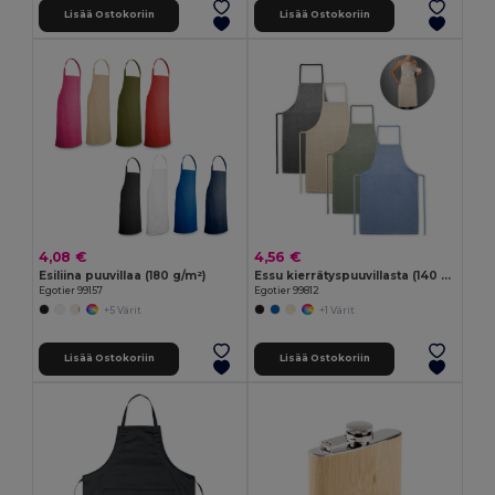
Lisää Ostokoriin
Lisää Ostokoriin
4,08 €
4,56 €
Esiliina puuvillaa (180 g/m²)
Essu kierrätyspuuvillasta (140 g/m²)
Egotier 99157
Egotier 99812
+5 Värit
+1 Värit
Lisää Ostokoriin
Lisää Ostokoriin