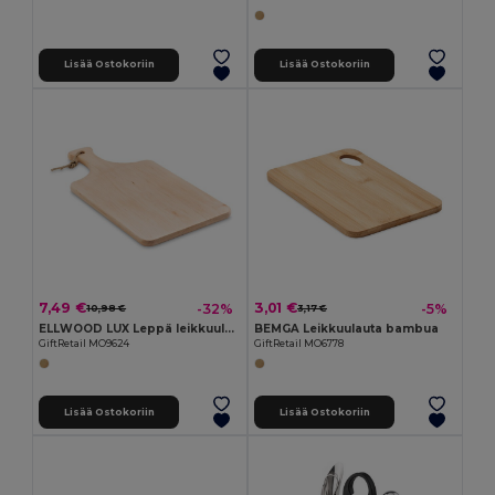
Lisää Ostokoriin
Lisää Ostokoriin
7,49 €
3,01 €
-32%
-5%
10,98 €
3,17 €
ELLWOOD LUX Leppä leikkuulauta
BEMGA Leikkuulauta bambua
GiftRetail MO9624
GiftRetail MO6778
Lisää Ostokoriin
Lisää Ostokoriin