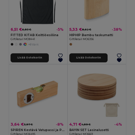
6,51 €
5,33 €
-5%
-38%
6,83 €
8,62 €
FITTED KITAB Keittiöesiliina
HIPHIP Bambu taskumatti
GiftRetail MO8441
GiftRetail MO6356
+8 Värit
Lisää Ostokoriin
Lisää Ostokoriin
3,64 €
4,71 €
-8%
-4%
3,97 €
4,89 €
SPIREN Kestävä Vatupassi ja Pullonavaaja
BAYIN SET Lasinalusetti
GiftRetail MO6495
GiftRetail MO6601