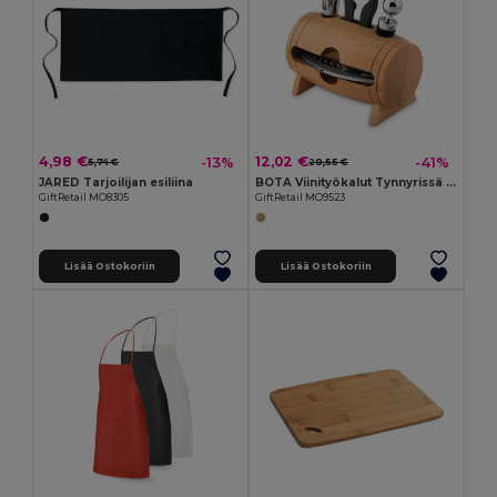
4,98 €
12,02 €
-13%
-41%
5,74 €
20,55 €
JARED Tarjoilijan esiliina
BOTA Viinityökalut Tynnyrissä Lahjasetti
GiftRetail MO8305
GiftRetail MO9523
Lisää Ostokoriin
Lisää Ostokoriin