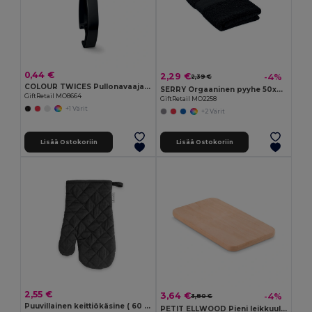
0,44 €
2,29 €
-4%
2,39 €
COLOUR TWICES Pullonavaaja avaimenperä
SERRY Orgaaninen pyyhe 50x30cm
GiftRetail MO8664
GiftRetail MO2258
+1 Värit
+2 Värit
Lisää Ostokoriin
Lisää Ostokoriin
2,55 €
3,64 €
-4%
3,80 €
Puuvillainen keittiökäsine ( 60 % kierrätetystä)
PETIT ELLWOOD Pieni leikkuulauta