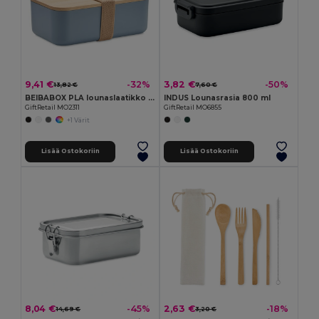
9,41 €
3,82 €
-32%
-50%
13,82 €
7,60 €
BEIBABOX PLA lounaslaatikko 1000ml
INDUS Lounasrasia 800 ml
GiftRetail MO2311
GiftRetail MO6855
+1 Värit
Lisää Ostokoriin
Lisää Ostokoriin
8,04 €
2,63 €
-45%
-18%
14,69 €
3,20 €