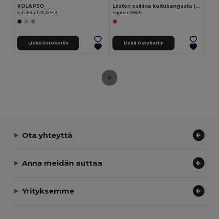
KOLAPSO
Lasten esiliina kuitukangasta (80 g/m²)
GiftRetail MO2549
Egotier 99826
Lisää Ostokoriin
Lisää Ostokoriin
Ota yhteyttä
Anna meidän auttaa
Yrityksemme