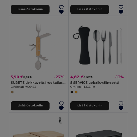
Lisää Ostokoriin
Lisää Ostokoriin
5,90 €
4,82 €
-27%
-13%
8,13 €
5,52 €
SUBETE Linkkuveitsi ruokailusetti
5 SERVICE uokailuvälinesetti
GiftRetail MO6473
GiftRetail MO6149
Lisää Ostokoriin
Lisää Ostokoriin