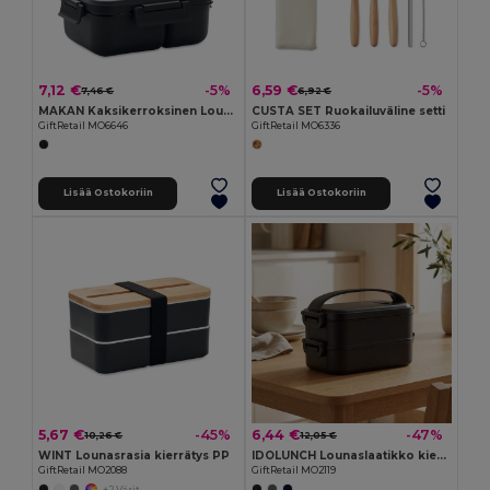
7,12 €
6,59 €
-5%
-5%
7,46 €
6,92 €
MAKAN Kaksikerroksinen Lounaslaatikko Setti
CUSTA SET Ruokailuväline setti
GiftRetail MO6646
GiftRetail MO6336
Lisää Ostokoriin
Lisää Ostokoriin
5,67 €
6,44 €
-45%
-47%
10,26 €
12,05 €
WINT Lounasrasia kierrätys PP
IDOLUNCH Lounaslaatikko kierrätetystä PP:st
GiftRetail MO2088
GiftRetail MO2119
+2 Värit