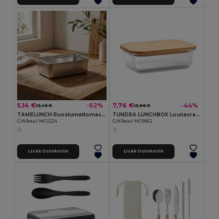
5,14 €
7,76 €
-62%
-44%
13,40 €
13,96 €
TAMELUNCH Ruostumattomasta teräksestä valmis
TUNDRA LUNCHBOX Lounasrasia
GiftRetail MO2224
GiftRetail MO9962
Lisää Ostokoriin
Lisää Ostokoriin