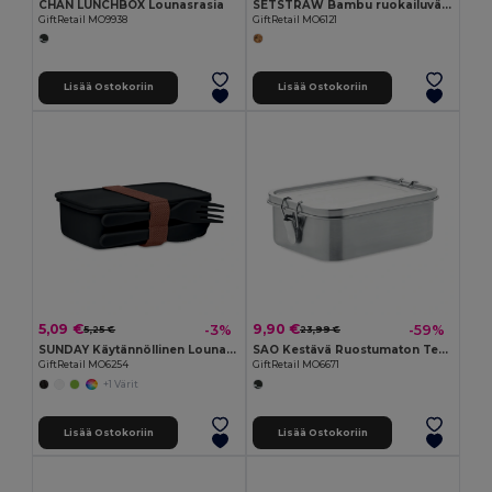
CHAN LUNCHBOX Lounasrasia
SETSTRAW Bambu ruokailuvälineet
GiftRetail MO9938
GiftRetail MO6121
Lisää Ostokoriin
Lisää Ostokoriin
5,09 €
9,90 €
-3%
-59%
5,25 €
23,99 €
SUNDAY Käytännöllinen Lounasrasia Aterimilla
SAO Kestävä Ruostumaton Teräs Eväsrasia
GiftRetail MO6254
GiftRetail MO6671
+1 Värit
Lisää Ostokoriin
Lisää Ostokoriin