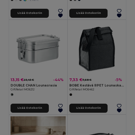
Lisää Ostokoriin
Lisää Ostokoriin
13,15 €
7,33 €
-44%
-5%
23,45 €
7,68 €
DOUBLE CHAN Lounasrasia
BOBE Kestävä RPET Lounaskassi 600D Eristyksellä
GiftRetail MO6212
GiftRetail MO6462
Lisää Ostokoriin
Lisää Ostokoriin