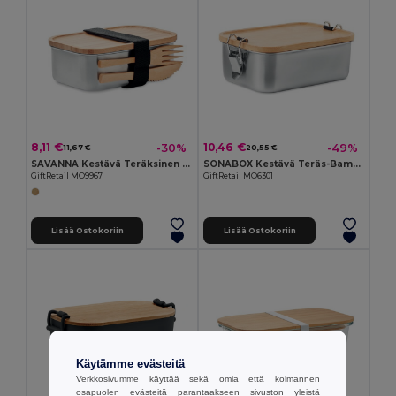
8,11 €
10,46 €
-30%
-49%
11,67 €
20,55 €
SAVANNA Kestävä Teräksinen Eväsrasia Bambukannella
SONABOX Kestävä Teräs-Bambu Eväsrasia 750 ml
GiftRetail MO9967
GiftRetail MO6301
Lisää Ostokoriin
Lisää Ostokoriin
Käytämme evästeitä
Verkkosivumme käyttää sekä omia että kolmannen
osapuolen evästeitä parantaakseen sivuston yleistä