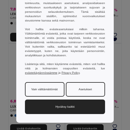
toimivuutta, muistaakseen asetuksesi, analysoidakseen
verkkosivun suorituskykyä ja tarjotakseen sujuvan ja
7,80 €
10,85 €
-39%
17,79 €
personoidun selauskokemuksen. Tämä sisältää
LEKKER PP lounasrasia 700 ml
TUNDRA 3 Lounasrasia bambukannella
mukautetun sisällön, optimoidut vuorovaikutukset
GiftRetail MO2459
GiftRetail MO6973
sivustomme kanssa sekä mainonnan.
+1 Värit
Voit hallita evästeasetuksiasi milloin tahansa.
Välttämättömiä evästeitä, jotka ovat tarpeen verkkosivuston
Lisää Ostokoriin
Lisää Ostokoriin
toiminnalle, ei voida poistaa käytöstä, koska ne ovat
välttämättömiä verkkosivuston toiminnan varmistamiseksi.
Voit kuitenkin valita, sallitaanko tai estetäänkö muut
evästetyypit, kuten ne, joita käytetään personointiin,
analytiikkaan ja kohdistukseen.
Lisätietoja siitä, miten käytämme evästeitä, miten voit hallita
niitä ja kolmansien osapuolten evästeitä, lue
evästekäytännössämme
ja
Privacy Policy
.
Vain välttämättömät
Asetukset
6,89 €
7,01 €
-33%
-40%
10,31 €
11,66 €
LUX LUNCH Lounasrasia
Lounaslaatikko. Lounasrasia ruostumattomasta teräksestä bambukannella
Hyväksy kaikki
GiftRetail MO9759
Egotier 94025
Lisää Ostokoriin
Lisää Ostokoriin