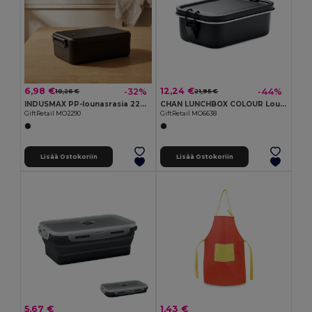
6,98 €
12,24 €
-32%
-44%
10,26 €
21,95 €
INDUSMAX PP-lounasrasia 2200 ml
CHAN LUNCHBOX COLOUR Lounasrasia
GiftRetail MO2290
GiftRetail MO6638
Lisää Ostokoriin
Lisää Ostokoriin
5,67 €
1,43 €