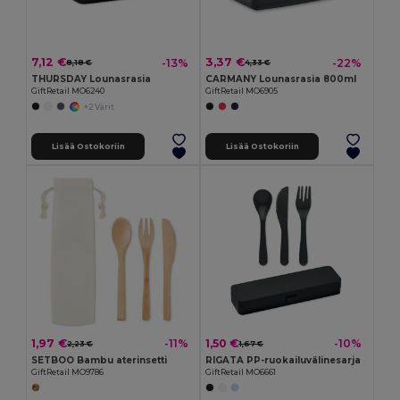
7,12 €
3,37 €
-13%
-22%
8,18 €
4,33 €
THURSDAY Lounasrasia
CARMANY Lounasrasia 800ml
GiftRetail MO6240
GiftRetail MO6905
+2 Värit
Lisää Ostokoriin
Lisää Ostokoriin
1,97 €
1,50 €
-11%
-10%
2,23 €
1,67 €
SETBOO Bambu aterinsetti
RIGATA PP-ruokailuvälinesarja
GiftRetail MO9786
GiftRetail MO6661