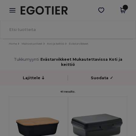
×
Egotier-sovellus
Hae sovellus
Paremmat hinnat appissa!
Home
Mainostuotteet
Koti ja keittiö
Evästarvikkeet
Tukkumyynti
Evästarvikkeet Mukautettavissa Koti ja
keittiö
Lajittele
Suodata
✓
41 results.