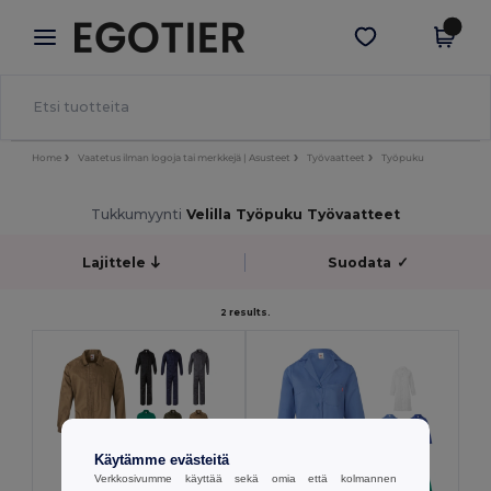
×
Egotier-sovellus
Hae sovellus
Paremmat hinnat appissa!
Home
Vaatetus ilman logoja tai merkkejä | Asusteet
Työvaatteet
Työpuku
Tukkumyynti
Velilla Työpuku Työvaatteet
Lajittele
Suodata
✓
2 results.
Käytämme evästeitä
Verkkosivumme käyttää sekä omia että kolmannen