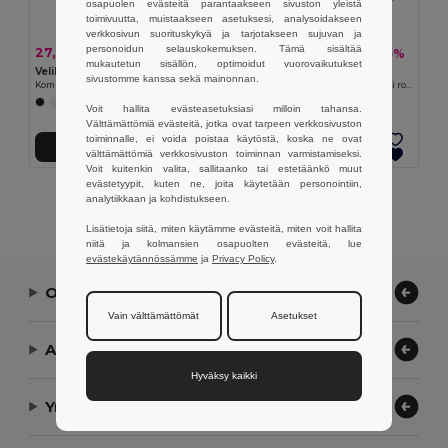
osapuolen evästeitä parantaakseen sivuston yleistä
toimivuutta, muistaakseen asetuksesi, analysoidakseen
verkkosivun suorituskykyä ja tarjotakseen sujuvan ja
personoidun selauskokemuksen. Tämä sisältää
27,97 €
19,24 €
-35%
-35%
43,21 €
29,73 €
mukautetun sisällön, optimoidut vuorovaikutukset
Velilla 36086
Velilla 36135
sivustomme kanssa sekä mainonnan.
Kombinezon iz sukna (200 g/m²), iz bombaža (35 %) in poliestra (65 %)
Kuhinjska halja s keprom z dolgimi rokavi (175 g/m²), iz bombažnega kepra (35 %) in poliestra (65 %)
+7 Värit
+2 Värit
Voit hallita evästeasetuksiasi milloin tahansa.
Välttämättömiä evästeitä, jotka ovat tarpeen verkkosivuston
toiminnalle, ei voida poistaa käytöstä, koska ne ovat
Lisää Ostokoriin
Lisää Ostokoriin
välttämättömiä verkkosivuston toiminnan varmistamiseksi.
Voit kuitenkin valita, sallitaanko tai estetäänkö muut
evästetyypit, kuten ne, joita käytetään personointiin,
Näytetään Kaikki Tuotteet.
analytiikkaan ja kohdistukseen.
Lisätietoja siitä, miten käytämme evästeitä, miten voit hallita
niitä ja kolmansien osapuolten evästeitä, lue
evästekäytännössämme
ja
Privacy Policy
.
Ota yhteyttä
Vain välttämättömät
Asetukset
Anna meidän auttaa
Hyväksy kaikki
Yrityksemme