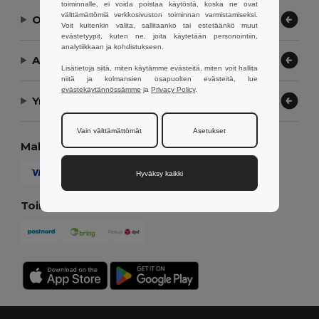
toiminnalle, ei voida poistaa käytöstä, koska ne ovat
välttämättömiä verkkosivuston toiminnan varmistamiseksi.
Ota yhteyttä
Voit kuitenkin valita, sallitaanko tai estetäänkö muut
evästetyypit, kuten ne, joita käytetään personointiin,
analytiikkaan ja kohdistukseen.
Anna meidän auttaa
Lisätietoja siitä, miten käytämme evästeitä, miten voit hallita
niitä ja kolmansien osapuolten evästeitä, lue
evästekäytännössämme
ja
Privacy Policy
.
Yrityksemme
Vain välttämättömät
Asetukset
Maksutavat
Hyväksy kaikki
Toimitustavat