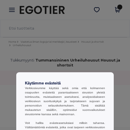
×
Egotier-sovellus
Hae sovellus
Paremmat hinnat appissa!
Home
Vaatetus ilman logoja tai merkkejä | Asusteet
Housut ja shortsit
Urheiluhousut
Tukkumyynti
Tummansininen Urheiluhousut Housut ja
shortsit
Lajittele
Suodata
✓
Käytämme evästeitä
Verkkosivumme käyttää sekä omia että kolmannen
No results.
osapuolen evästeitä parantaakseen sivuston yleistä
toimivuutta, muistaakseen asetuksesi, analysoidakseen
No results.
verkkosivun suorituskykyä ja tarjotakseen sujuvan ja
personoidun selauskokemuksen. Tämä sisältää
Näytetään Kaikki Tuotteet.
mukautetun sisällön, optimoidut vuorovaikutukset
sivustomme kanssa sekä mainonnan.
Voit hallita evästeasetuksiasi milloin tahansa.
Välttämättömiä evästeitä, jotka ovat tarpeen verkkosivuston