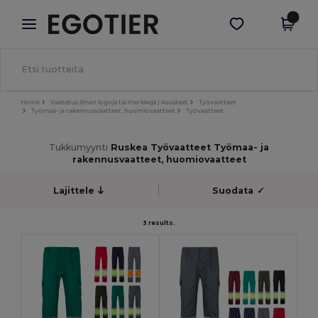
×
Egotier-sovellus
Hae sovellus
Paremmat hinnat appissa!
Home
Vaatetus ilman logoja tai merkkejä | Asusteet
Työvaatteet
Työmaa- ja rakennusvaatteet, huomiovaatteet
Työvaatteet
Tukkumyynti
Ruskea Työvaatteet Työmaa- ja
rakennusvaatteet, huomiovaatteet
Lajittele
Suodata
✓
3 results.