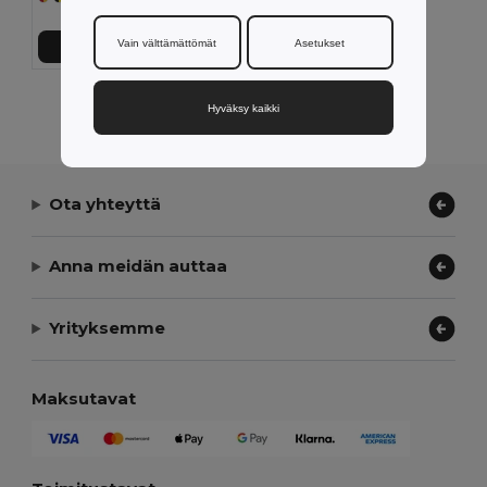
Vain välttämättömät
Asetukset
Lisää Ostokoriin
Näytetään Kaikki Tuotteet.
Hyväksy kaikki
Ota yhteyttä
Anna meidän auttaa
Yrityksemme
Maksutavat