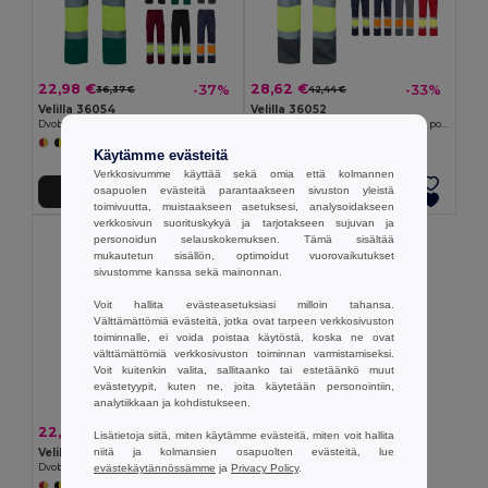
22,98 €
28,62 €
-37%
-33%
36,37 €
42,44 €
Velilla 36054
Velilla 36052
Dvobarvne hlače iz kepra z več žepi (210 g/m²), iz bombaža (20 %) in poliestra (80 %)
Dvobarvne hlače iz kepra (210 g/m²), podložene, z več žepi, iz bombaža (20 %) in poliestra (80 %)
+6 Värit
+6 Värit
Käytämme evästeitä
Verkkosivumme käyttää sekä omia että kolmannen
osapuolen evästeitä parantaakseen sivuston yleistä
Lisää Ostokoriin
Lisää Ostokoriin
toimivuutta, muistaakseen asetuksesi, analysoidakseen
verkkosivun suorituskykyä ja tarjotakseen sujuvan ja
personoidun selauskokemuksen. Tämä sisältää
mukautetun sisällön, optimoidut vuorovaikutukset
sivustomme kanssa sekä mainonnan.
Voit hallita evästeasetuksiasi milloin tahansa.
Välttämättömiä evästeitä, jotka ovat tarpeen verkkosivuston
toiminnalle, ei voida poistaa käytöstä, koska ne ovat
välttämättömiä verkkosivuston toiminnan varmistamiseksi.
Voit kuitenkin valita, sallitaanko tai estetäänkö muut
evästetyypit, kuten ne, joita käytetään personointiin,
analytiikkaan ja kohdistukseen.
22,98 €
-40%
38,07 €
Lisätietoja siitä, miten käytämme evästeitä, miten voit hallita
Velilla 36056
niitä ja kolmansien osapuolten evästeitä, lue
Dvobarvne hlače iz kepra z več žepi (210 g/m²), iz bombaža (20 %) in poliestra (80 %)
evästekäytännössämme
ja
Privacy Policy
.
+5 Värit