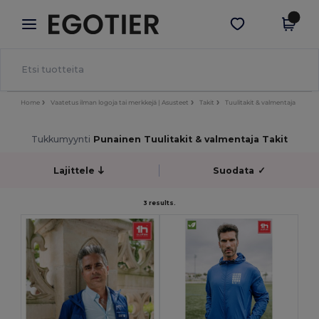
×
Egotier-sovellus
Hae sovellus
Paremmat hinnat appissa!
Home
Vaatetus ilman logoja tai merkkejä | Asusteet
Takit
Tuulitakit & valmentaja
Tukkumyynti
Punainen Tuulitakit & valmentaja Takit
Lajittele
Suodata
✓
3 results.