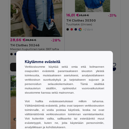
16,01 €
-31%
23,25 €
TH Clothes 30300
Tuulitakki (Unisex)
+2 Värit
28,66 €
-28%
39,96 €
TH Clothes 30246
Miesten hupullinen takki 300T taftia
Käytämme evästeitä
Verkkosivumme käyttää sekä omia että kolmannen
Lisää Ostokoriin
Lisää Ostokoriin
osapuolen evästeitä parantaakseen sivuston yleistä
toimivuutta, muistaakseen asetuksesi, analysoidakseen
verkkosivun suorituskykyä ja tarjotakseen sujuvan ja
personoidun selauskokemuksen. Tämä sisältää
mukautetun sisällön, optimoidut vuorovaikutukset
sivustomme kanssa sekä mainonnan.
Voit hallita evästeasetuksiasi milloin tahansa.
Välttämättömiä evästeitä, jotka ovat tarpeen verkkosivuston
toiminnalle, ei voida poistaa käytöstä, koska ne ovat
välttämättömiä verkkosivuston toiminnan varmistamiseksi.
Voit kuitenkin valita, sallitaanko tai estetäänkö muut
evästetyypit, kuten ne, joita käytetään personointiin,
analytiikkaan ja kohdistukseen.