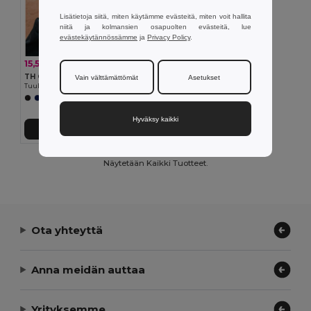
Lisätietoja siitä, miten käytämme evästeitä, miten voit hallita
niitä ja kolmansien osapuolten evästeitä, lue
evästekäytännössämme
ja
Privacy Policy
.
15,52 €
-33%
23,09 €
TH Clothes 30301
Vain välttämättömät
Asetukset
Tuulitakki (Unisex)
+1 Värit
Hyväksy kaikki
Lisää Ostokoriin
Näytetään Kaikki Tuotteet.
Ota yhteyttä
Anna meidän auttaa
Yrityksemme