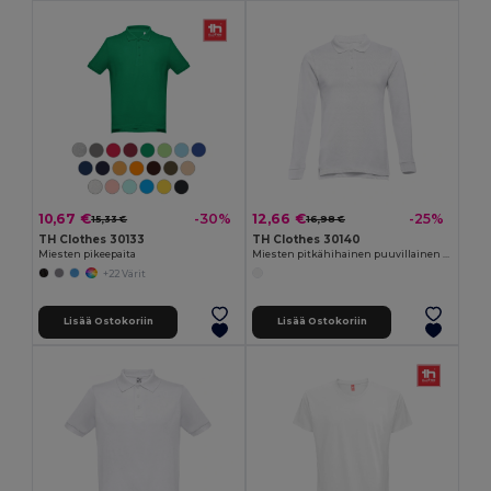
10,67 €
12,66 €
-30%
-25%
15,33 €
16,98 €
TH Clothes 30133
TH Clothes 30140
Miesten pikeepaita
Miesten pitkähihainen puuvillainen poolopaita
+22 Värit
Lisää Ostokoriin
Lisää Ostokoriin