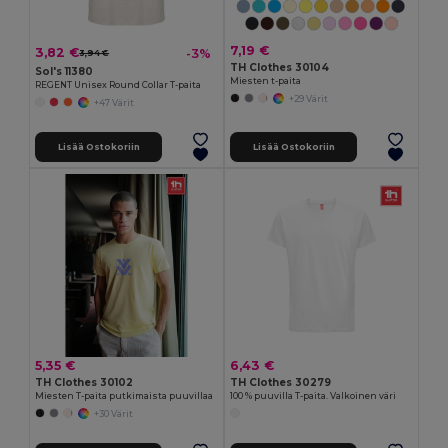
7,19 €
3,82 €
-3%
3,94 €
TH Clothes 30104
Sol's 11380
Miesten t-paita
REGENT Unisex Round Collar T-paita
+29 Värit
+47 Värit
Lisää Ostokoriin
Lisää Ostokoriin
5,35 €
6,43 €
TH Clothes 30102
TH Clothes 30279
Miesten T-paita putkimaista puuvillaa
100 % puuvilla T-paita. Valkoinen väri
+30 Värit