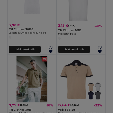
3,90 €
3,12 €
-45%
5,71 €
TH Clothes 30168
TH Clothes 30115
Lasten puuvilla T-paita (unisex)
Miesten t-paita
Lisää Ostokoriin
Lisää Ostokoriin
9,79 €
17,64 €
-16%
-33%
11,65 €
26,16 €
TH Clothes 30131
Velilla 36148