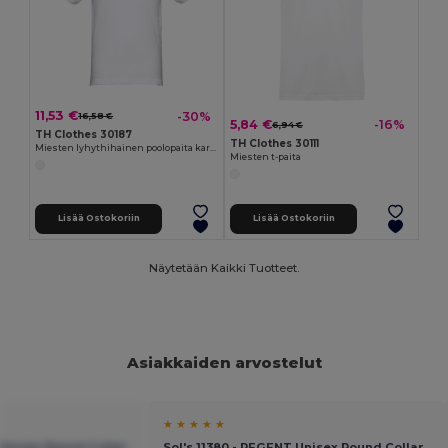
11,53 €
-30%
16,58 €
5,84 €
-16%
6,94 €
TH Clothes 30187
TH Clothes 30111
Miesten lyhythihainen poolopaita karstapuuvillaa
Miesten t-paita
Lisää Ostokoriin
Lisää Ostokoriin
Näytetään Kaikki Tuotteet.
Asiakkaiden arvostelut
★ ★ ★ ★ ★
 Unisex Round Collar
Sol's 11380 - REGENT Unisex Round Collar