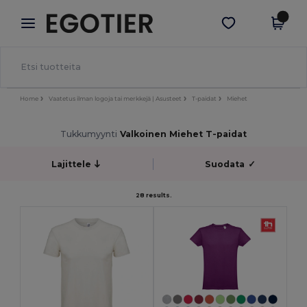
×
Egotier-sovellus
Hae sovellus
Paremmat hinnat appissa!
Home
Vaatetus ilman logoja tai merkkejä | Asusteet
T-paidat
Miehet
Tukkumyynti
Valkoinen Miehet T-paidat
Lajittele
Suodata
✓
28 results.