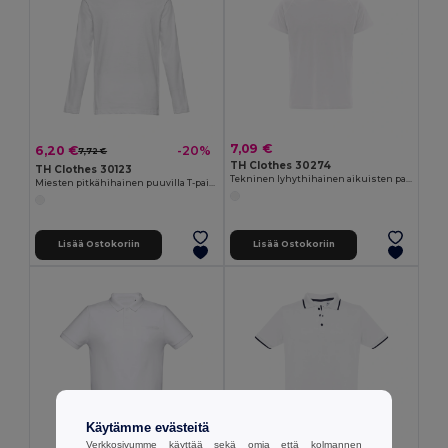
7,09 €
6,20 €
-20%
7,72 €
TH Clothes 30274
TH Clothes 30123
Tekninen lyhythihainen aikuisten paita
Miesten pitkähihainen puuvilla T-paita
Lisää Ostokoriin
Lisää Ostokoriin
Käytämme evästeitä
Verkkosivumme käyttää sekä omia että kolmannen