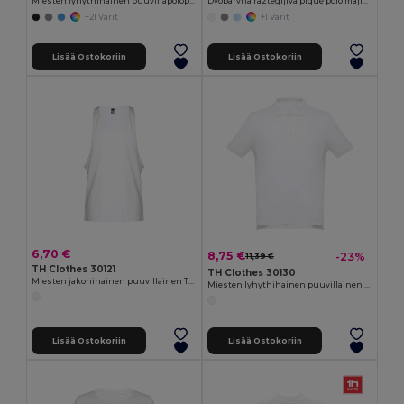
Miesten lyhythihainen puuvillapolopaita
Dvobarvna raztegljiva piqué polo majica (200 g/m²) s kratkimi rokavi, iz poliestra (96 %) in elastana (4 %)
+21 Värit
+1 Värit
Lisää Ostokoriin
Lisää Ostokoriin
6,70 €
8,75 €
-23%
11,39 €
TH Clothes 30121
TH Clothes 30130
Miesten jakohihainen puuvillainen T-paita
Miesten lyhythihainen puuvillainen poolopaita. Valkoinen väri
Lisää Ostokoriin
Lisää Ostokoriin