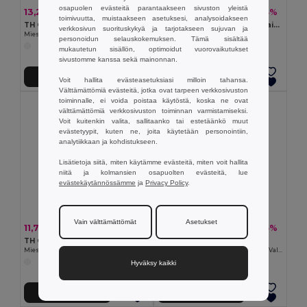
osapuolen evästeitä parantaakseen sivuston yleistä
13,23 €
10,01 €
-22%
-33%
17,03 €
15,04 €
toimivuutta, muistaakseen asetuksesi, analysoidakseen
TH Clothes 30209
Miesten kaksivärinen puuvillainen poolopaita. Valkoinen väri
verkkosivun suorituskykyä ja tarjotakseen sujuvan ja
Miesten pikeepaita
Egotier 30136
personoidun selauskokemuksen. Tämä sisältää
mukautetun sisällön, optimoidut vuorovaikutukset
sivustomme kanssa sekä mainonnan.
Lisää Ostokoriin
Lisää Ostokoriin
Voit hallita evästeasetuksiasi milloin tahansa.
Välttämättömiä evästeitä, jotka ovat tarpeen verkkosivuston
toiminnalle, ei voida poistaa käytöstä, koska ne ovat
välttämättömiä verkkosivuston toiminnan varmistamiseksi.
Voit kuitenkin valita, sallitaanko tai estetäänkö muut
evästetyypit, kuten ne, joita käytetään personointiin,
analytiikkaan ja kohdistukseen.
Lisätietoja siitä, miten käytämme evästeitä, miten voit hallita
niitä ja kolmansien osapuolten evästeitä, lue
evästekäytännössämme
ja
Privacy Policy
.
Vain välttämättömät
Asetukset
11,78 €
10,15 €
-33%
-25%
17,68 €
13,60 €
TH Clothes 30291
TH Clothes 30175
Miesten tekninen poolopaita
Miesten lyhythihainen poolopaita. Valkoinen väri
Hyväksy kaikki
Lisää Ostokoriin
Lisää Ostokoriin