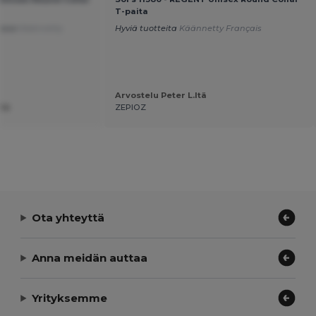
T-paita
kava
Käännetty
Hyviä tuotteita
Käännetty Français
Arvostelu Peter L.ltä
ltä
ZEPIOZ
Ota yhteyttä
Anna meidän auttaa
Yrityksemme