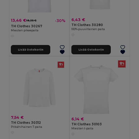
6,43 €
13,46 €
-30%
19,35 €
TH Clothes 30280
TH Clothes 30267
100% puuvillainen paita
Miesten pikeepaita
Lisää Ostokoriin
Lisää Ostokoriin
7,54 €
6,14 €
TH Clothes 30312
TH Clothes 30103
Pitkähihainen T-paita
Miesten t-paita