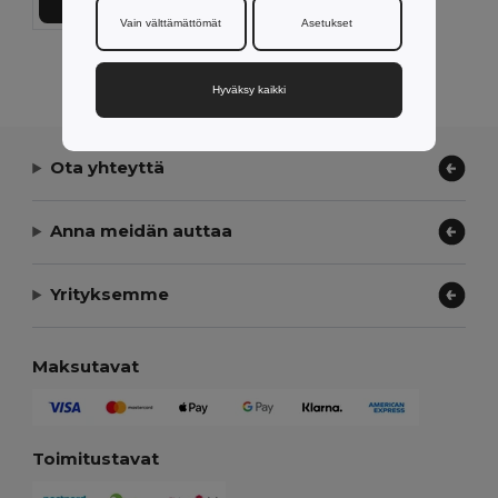
Lisää Ostokoriin
Vain välttämättömät
Asetukset
Näytetään Kaikki Tuotteet.
Hyväksy kaikki
Ota yhteyttä
Anna meidän auttaa
Yrityksemme
Maksutavat
Toimitustavat