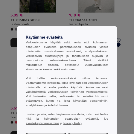
5,09 €
7,19 €
TH Clothes 30169
TH Clothes 30171
Lasten t-paita
Lasten t-paita
+20 Värit
+11 Värit
Käytämme evästeitä
Verkkosivumme käyttää sekä omia että kolmannen
Lisää Ostokoriin
Lisää Ostokoriin
osapuolen evästeitä parantaakseen sivuston yleistä
toimivuutta, muistaakseen asetuksesi, analysoidakseen
verkkosivun suorituskykyä ja tarjotakseen sujuvan ja
personoidun selauskokemuksen. Tämä sisältää
mukautetun sisällön, optimoidut vuorovaikutukset
sivustomme kanssa sekä mainonnan.
Voit hallita evästeasetuksiasi milloin tahansa.
Välttämättömiä evästeitä, jotka ovat tarpeen verkkosivuston
toiminnalle, ei voida poistaa käytöstä, koska ne ovat
välttämättömiä verkkosivuston toiminnan varmistamiseksi.
Voit kuitenkin valita, sallitaanko tai estetäänkö muut
evästetyypit, kuten ne, joita käytetään personointiin,
analytiikkaan ja kohdistukseen.
5,69 €
TH Clothes 30275
Lisätietoja siitä, miten käytämme evästeitä, miten voit hallita
Tekninen lyhythihainen polyesteri T-paita lapsille
niitä ja kolmansien osapuolten evästeitä, lue
+6 Värit
evästekäytännössämme
ja
Privacy Policy
.