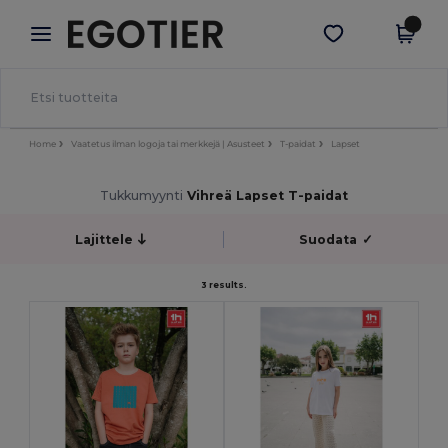
×
Egotier-sovellus
Hae sovellus
Paremmat hinnat appissa!
Home
Vaatetus ilman logoja tai merkkejä | Asusteet
T-paidat
Lapset
Tukkumyynti
Vihreä Lapset T-paidat
Lajittele
Suodata
✓
3 results.