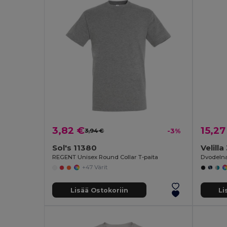
3,82 €
15,27
3,94 €
-3%
Sol's 11380
Velill
REGENT Unisex Round Collar T-paita
+47 Värit
Lisää Ostokoriin
Li