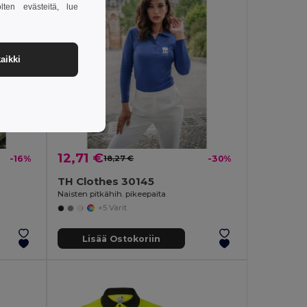
lten evästeitä, lue
aikki
12,71 €
-16%
18,27 €
-30%
TH Clothes 30145
Naisten pitkähih. pikeepaita
+5 Värit
Lisää Ostokoriin