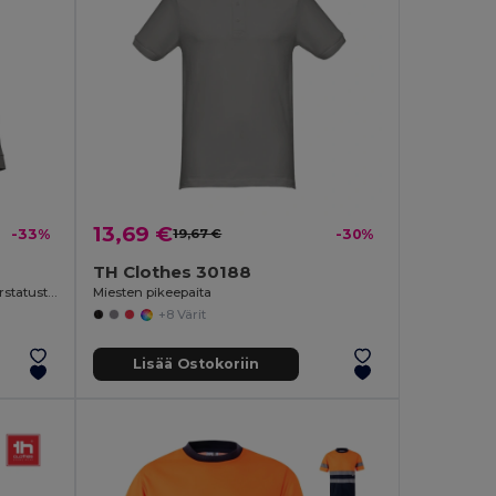
13,69 €
-33%
19,67 €
-30%
TH Clothes 30188
Miesten pitkähihainen poolopaita karstatusta puuvillasta
Miesten pikeepaita
+8 Värit
Lisää Ostokoriin