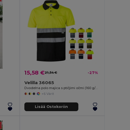
15,58 €
21,34 €
-27%
Velilla 36065
Dvodelna polo majica s ptičjimi očmi (160 g/m²) s kratkimi rokavi, iz poliestra (100 %)
+6 Värit
Lisää Ostokoriin