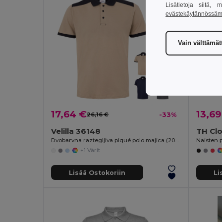
Lisätietoja siitä,
evästekäytännössä
Vain välttämä
17,64 €
13,69
26,16 €
-33%
Velilla 36148
TH Cl
Dvobarvna raztegljiva piqué polo majica (200 g/m²) s kratkimi rokavi, iz poliestra (96 %) in elastana (4 %)
Naisten 
+1 Värit
Lisää Ostokoriin
Li