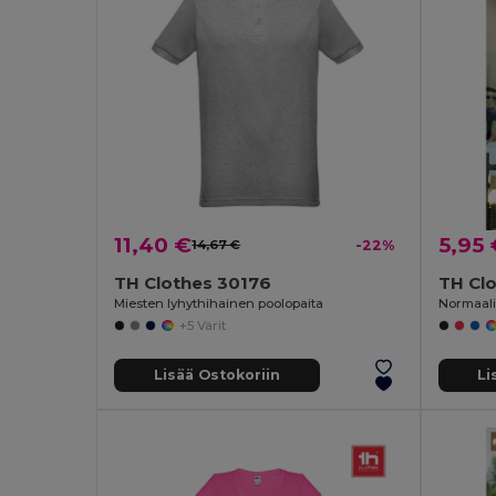
11,40 €
5,95 
14,67 €
-22%
TH Clothes 30176
TH Cl
Miesten lyhythihainen poolopaita
Normaali 
+5 Värit
Lisää Ostokoriin
Li