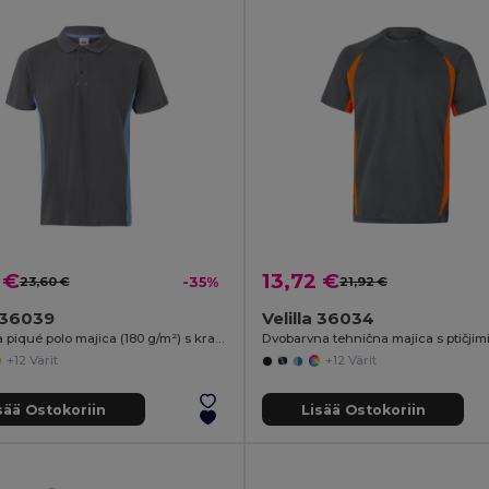
 €
13,72 €
23,60 €
-35%
21,92 €
a 36039
Velilla 36034
Dvodelna piqué polo majica (180 g/m²) s kratkimi rokavi, iz bombaža (60 %) in poliestra (40 %)
+12 Värit
+12 Värit
sää Ostokoriin
Lisää Ostokoriin