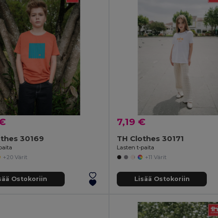
 €
7,19 €
othes 30169
TH Clothes 30171
paita
Lasten t-paita
+20 Värit
+11 Värit
sää Ostokoriin
Lisää Ostokoriin