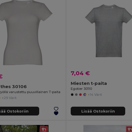
7,04 €
€
Miesten t-paita
othes 30106
Egotier 30110
yöllä varustettu puuvillainen T-paita
+14 Värit
+29 Värit
sää Ostokoriin
Lisää Ostokoriin