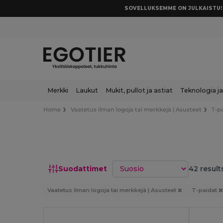
SOVELLUKSEMME ON JULKAISTU! 
Merkki
Laukut
Mukit, pullot ja astiat
Teknologia ja
Home
Vaatetus ilman logoja tai merkkejä | Asusteet
T-p
Lajittele
Suodattimet
42 result
Vaatetus ilman logoja tai merkkejä | Asusteet
T-paidat