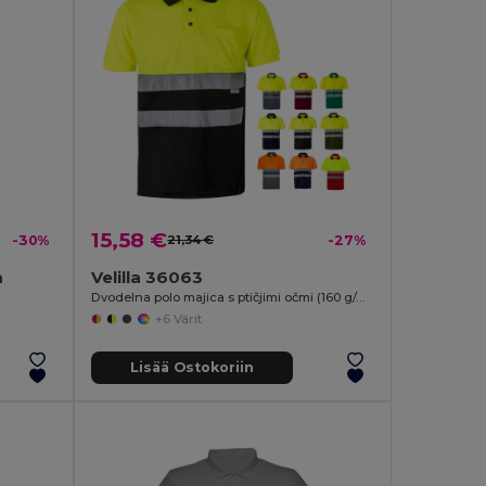
15,58 €
-30%
21,34 €
-27%
a
Velilla 36063
Dvodelna polo majica s ptičjimi očmi (160 g/m²) s kratkimi rokavi, iz poliestra (100 %)
+6 Värit
Lisää Ostokoriin