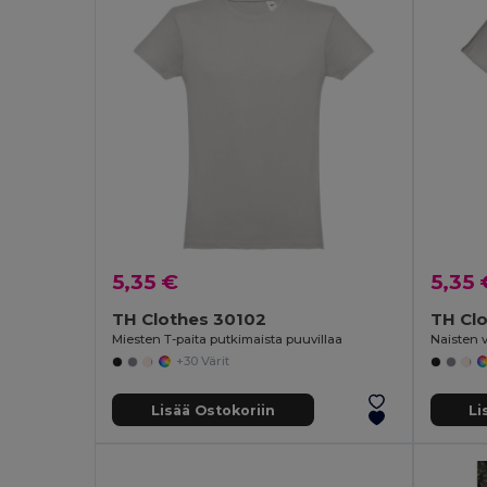
5,35 €
5,35 
TH Clothes 30102
TH Cl
Miesten T-paita putkimaista puuvillaa
Naisten v
+30 Värit
Lisää Ostokoriin
Li