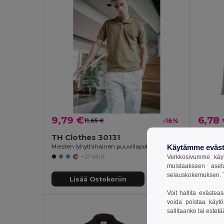
9,79 €
6,78
11,65 €
-16%
TH Clothes 30131
TH Cl
Käytämme eväst
Miesten lyhythihainen puuvillapolopaita
Miesten 
+21 Värit
Verkkosivumme käyt
muistaakseen aset
selauskokemuksen. T
Lisää Ostokoriin
Li
Voit hallita evästea
voida poistaa käytö
sallitaanko tai estet