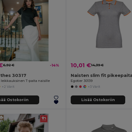
€
10,01 €
6,92 €
-14%
14,39 €
othes 30317
Naisten slim fit pikeepait
leikkauksinen T-paita naisille
Egotier 30139
+2 Värit
+3 Värit
sää Ostokoriin
Lisää Ostokoriin