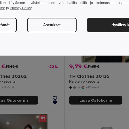
 miten käytämme evästeitä, miten voit hallita niitä ja kolmansien osapuo
mme
ja
Privacy Policy
.
ttömät
Asetukset
Hyväksy k
 €
9,79 €
17,62 €
-22%
11,65 €
othes 30262
TH Clothes 30135
pikeepaita
Naisten pikeepaita
+8 Värit
+19 Värit
sää Ostokoriin
Lisää Ostokoriin