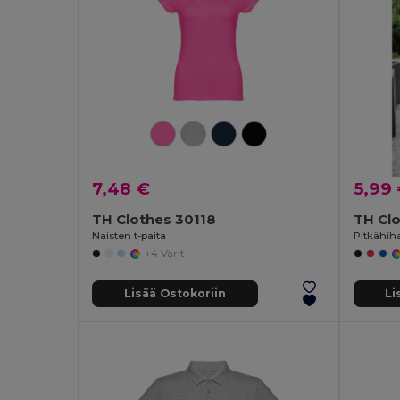
7,48 €
5,99
TH Clothes 30118
TH Clo
Naisten t-paita
Pitkähih
+4 Värit
Lisää Ostokoriin
Li