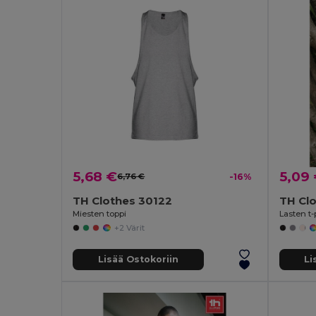
5,68 €
5,09
6,76 €
-16%
TH Clothes 30122
TH Cl
Miesten toppi
Lasten t-
+2 Värit
Lisää Ostokoriin
Li