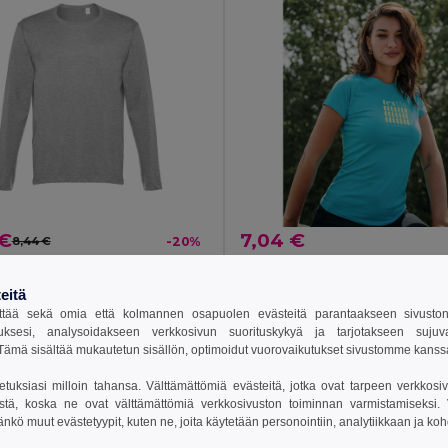
 €
7,04 €
8,44 €
-20%
othes 30124
TH Clothes 30114
eitä
pitkähihainen paita
Naisten t-paita
+6 Värit
+12 Värit
tää sekä omia että kolmannen osapuolen evästeitä parantaakseen sivuston y
uksesi, analysoidakseen verkkosivun suorituskykyä ja tarjotakseen suju
ämä sisältää mukautetun sisällön, optimoidut vuorovaikutukset sivustomme kans
sää Ostokoriin
Lisää Ostokoriin
setuksiasi milloin tahansa. Välttämättömiä evästeitä, jotka ovat tarpeen verkkosiv
stä, koska ne ovat välttämättömiä verkkosivuston toiminnan varmistamiseksi. Vo
äänkö muut evästetyypit, kuten ne, joita käytetään personointiin, analytiikkaan ja ko