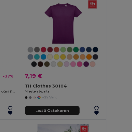
7,19 €
-37%
TH Clothes 30104
Dvobarvna tehnična majica s ptičjimi očmi (160 g/m²), iz poliestra (100 %)
Miesten t-paita
+29 Värit
Lisää Ostokoriin