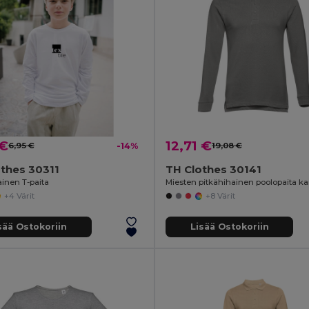
 €
12,71 €
6,95 €
-14%
19,08 €
thes 30311
TH Clothes 30141
ainen T-paita
+4 Värit
+8 Värit
sää Ostokoriin
Lisää Ostokoriin