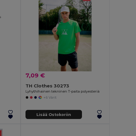
7,09 €
TH Clothes 30273
Lyhythihainen tekninen T-paita polyesteriä
+6 Värit
Lisää Ostokoriin