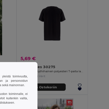
5,69 €
TH Clothes 30275
Tekninen lyhythihainen polyesteri T-paita lapsille
+6 Värit
leistä toimivuutta,
van ja personoidun
sa sekä mainonnan.
Lisää Ostokoriin
uston toiminnalle, ei
it kuitenkin valita,
hdistukseen.