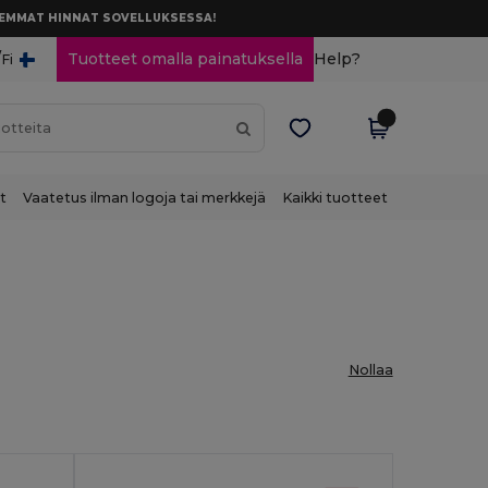
AREMMAT HINNAT SOVELLUKSESSA!
/
Tuotteet omalla painatuksella
Help?
Fi
t
Vaatetus ilman logoja tai merkkejä
Kaikki tuotteet
Nollaa