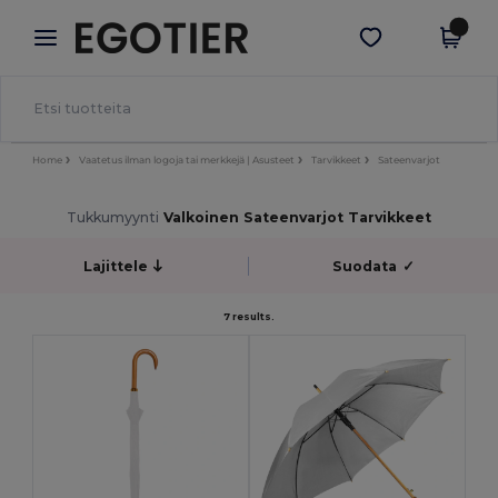
×
Egotier-sovellus
Hae sovellus
Paremmat hinnat appissa!
Home
Vaatetus ilman logoja tai merkkejä | Asusteet
Tarvikkeet
Sateenvarjot
Tukkumyynti
Valkoinen Sateenvarjot Tarvikkeet
Lajittele
Suodata
✓
7 results.