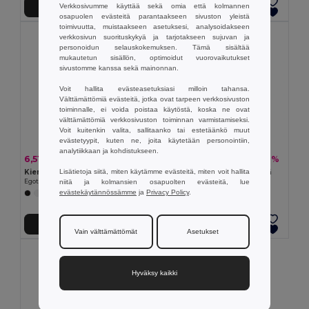
Verkkosivumme käyttää sekä omia että kolmannen
Lisää Ostokoriin
Lisää Ostokoriin
osapuolen evästeitä parantaakseen sivuston yleistä
toimivuutta, muistaakseen asetuksesi, analysoidakseen
verkkosivun suorituskykyä ja tarjotakseen sujuvan ja
personoidun selauskokemuksen. Tämä sisältää
mukautetun sisällön, optimoidut vuorovaikutukset
sivustomme kanssa sekä mainonnan.
Voit hallita evästeasetuksiasi milloin tahansa.
Välttämättömiä evästeitä, jotka ovat tarpeen verkkosivuston
toiminnalle, ei voida poistaa käytöstä, koska ne ovat
välttämättömiä verkkosivuston toiminnan varmistamiseksi.
Voit kuitenkin valita, sallitaanko tai estetäänkö muut
evästetyypit, kuten ne, joita käytetään personointiin,
analytiikkaan ja kohdistukseen.
6,51 €
7,87 €
-24%
-10%
8,63 €
8,73 €
Lisätietoja siitä, miten käytämme evästeitä, miten voit hallita
Kierrätetystä polyesteristä (100% rPET) pongeeta-sateenvarjo automaattisella avausmekanismilla
Sateenvarjo 190T polyesteriä
niitä ja kolmansien osapuolten evästeitä, lue
Egotier 99149
Egotier 99098
evästekäytännössämme
ja
Privacy Policy
.
+1 Värit
Lisää Ostokoriin
Lisää Ostokoriin
Vain välttämättömät
Asetukset
Hyväksy kaikki