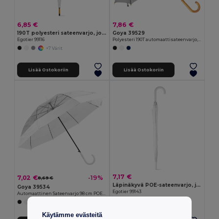
6,85 €
7,86 €
190T polyesteri sateenvarjo, jossa on automaattinen avautuminen
Goya 39529
Egotier 99116
Polyesteri 190T automaattisateenvarjo, puurakenne, 100 cm CLOUDY
+7 Värit
Lisää Ostokoriin
Lisää Ostokoriin
7,17 €
7,02 €
-19%
8,69 €
Läpinäkyvä POE-sateenvarjo, jossa on automaattinen avautuminen
Goya 39534
Egotier 99143
Automaattinen Sateenvarjo 98 cm POE Polyesteri MIST
Käytämme evästeitä