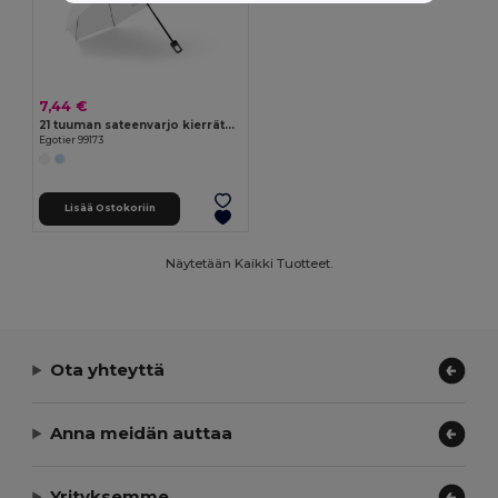
7,44 €
21 tuuman sateenvarjo kierrätetystä polyesteristä (100 % rPET) ja 190T tuulenpitävästä pongeesta
Egotier 99173
Lisää Ostokoriin
Näytetään Kaikki Tuotteet.
Ota yhteyttä
Anna meidän auttaa
Yrityksemme