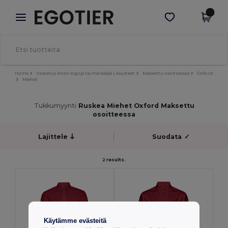
×
Egotier-sovellus
Hae sovellus
Paremmat hinnat appissa!
Home
Vaatetus ilman logoja tai merkkejä | Asusteet
Maksettu osoitteessa
Oxford
Miehet
Tukkumyynti
Ruskea Miehet Oxford Maksettu
osoitteessa
Lajittele
Suodata
✓
2 results.
Käytämme evästeitä