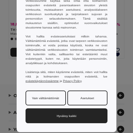
Verkkosivumme käyttää sekä omia että kolmannen
osapuolen evästeitä parantaakseen sivuston yleistä
toimivuutta, muistaakseen asetuksesi, analysoidakseen
verkkosivun suorituskykyä ja tarjotakseen sujuvan ja
personoidun selauskokemuksen. Tämä sisältää
mukautetun sisällön, optimoidut vuorovaikutukset
18,89 €
19,05 €
-33%
-33%
28,08 €
28,34 €
sivustomme kanssa sekä mainonnan.
TH Clothes 30151
TH Clothes 30153
Miesten pitkähihainen popliinipaita
Miesten pitkähihainen Oxford-paita
Voit hallita evästeasetuksiasi milloin tahansa.
+1 Värit
+1 Värit
Välttämättömiä evästeitä, jotka ovat tarpeen verkkosivuston
toiminnalle, ei voida poistaa käytöstä, koska ne ovat
välttämättömiä verkkosivuston toiminnan varmistamiseksi.
Lisää Ostokoriin
Lisää Ostokoriin
Voit kuitenkin valita, sallitaanko tai estetäänkö muut
evästetyypit, kuten ne, joita käytetään personointiin,
analytiikkaan ja kohdistukseen.
Näytetään Kaikki Tuotteet.
Lisätietoja siitä, miten käytämme evästeitä, miten voit hallita
niitä ja kolmansien osapuolten evästeitä, lue
evästekäytännössämme
ja
Privacy Policy
.
Ota yhteyttä
Vain välttämättömät
Asetukset
Anna meidän auttaa
Hyväksy kaikki
Yrityksemme