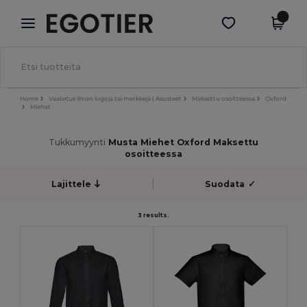
×
Egotier-sovellus
Hae sovellus
Paremmat hinnat appissa!
Home
Vaatetus ilman logoja tai merkkejä | Asusteet
Maksettu osoitteessa
Oxford
Miehet
Tukkumyynti
Musta Miehet Oxford Maksettu
osoitteessa
Lajittele
Suodata
✓
3 results.