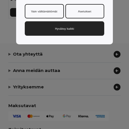
Vain välttämättömät
Asetukset
Lisää Ostokoriin
Näytetään Kaikki Tuotteet.
Hyväksy kaikki
Ota yhteyttä
Anna meidän auttaa
Yrityksemme
Maksutavat