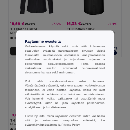
18,89 €
16,33 €
-33%
-28%
28,08 €
22,76 €
TH Clothes 30151
TH Clothes 30157
Miesten pitkähihainen popliinipaita
Miesten lyhythihainen Oxford-paita
+1 Värit
Käytämme evästeitä
Verkkosivumme käyttää sekä omia että kolmannen
osapuolen evästeitä parantaakseen sivuston yleistä
Lisää Ostokoriin
Lisää Ostokoriin
toimivuutta, muistaakseen asetuksesi, analysoidakseen
verkkosivun suorituskykyä ja tarjotakseen sujuvan ja
personoidun selauskokemuksen. Tämä sisältää
mukautetun sisällön, optimoidut vuorovaikutukset
sivustomme kanssa sekä mainonnan.
Voit hallita evästeasetuksiasi milloin tahansa.
Välttämättömiä evästeitä, jotka ovat tarpeen verkkosivuston
toiminnalle, ei voida poistaa käytöstä, koska ne ovat
välttämättömiä verkkosivuston toiminnan varmistamiseksi.
Voit kuitenkin valita, sallitaanko tai estetäänkö muut
evästetyypit, kuten ne, joita käytetään personointiin,
analytiikkaan ja kohdistukseen.
19,05 €
-33%
28,34 €
Lisätietoja siitä, miten käytämme evästeitä, miten voit hallita
TH Clothes 30153
niitä ja kolmansien osapuolten evästeitä, lue
Miesten pitkähihainen Oxford-paita
evästekäytännössämme
ja
Privacy Policy
.
+1 Värit