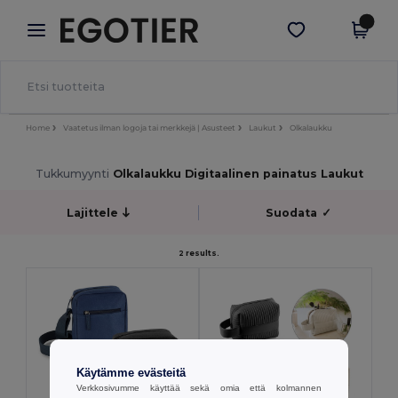
×
Egotier-sovellus
Hae sovellus
Paremmat hinnat appissa!
Home
Vaatetus ilman logoja tai merkkejä | Asusteet
Laukut
Olkalaukku
Tukkumyynti
Olkalaukku Digitaalinen painatus Laukut
Lajittele
Suodata
✓
2 results.
Käytämme evästeitä
Verkkosivumme käyttää sekä omia että kolmannen