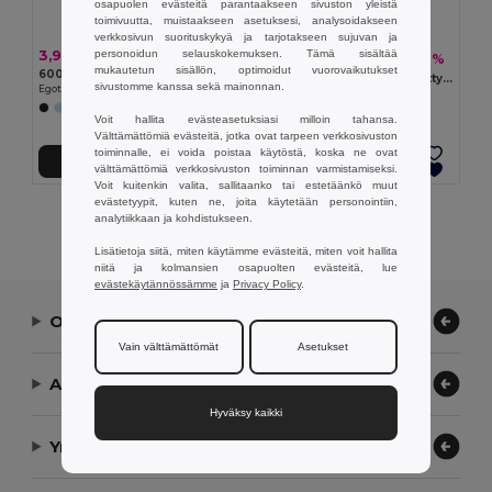
osapuolen evästeitä parantaakseen sivuston yleistä
toimivuutta, muistaakseen asetuksesi, analysoidakseen
verkkosivun suorituskykyä ja tarjotakseen sujuvan ja
personoidun selauskokemuksen. Tämä sisältää
3,96 €
7,24 €
-12%
8,22 €
mukautetun sisällön, optimoidut vuorovaikutukset
600D olkalaukku
PU-käsilaukku (21 % kierrätettyä PU:ta ja 30 % kierrätettyä polyesteriä)
sivustomme kanssa sekä mainonnan.
Egotier 92547
Egotier 92199
Voit hallita evästeasetuksiasi milloin tahansa.
Välttämättömiä evästeitä, jotka ovat tarpeen verkkosivuston
toiminnalle, ei voida poistaa käytöstä, koska ne ovat
Lisää Ostokoriin
Lisää Ostokoriin
välttämättömiä verkkosivuston toiminnan varmistamiseksi.
Voit kuitenkin valita, sallitaanko tai estetäänkö muut
evästetyypit, kuten ne, joita käytetään personointiin,
Näytetään Kaikki Tuotteet.
analytiikkaan ja kohdistukseen.
Lisätietoja siitä, miten käytämme evästeitä, miten voit hallita
niitä ja kolmansien osapuolten evästeitä, lue
evästekäytännössämme
ja
Privacy Policy
.
Ota yhteyttä
Vain välttämättömät
Asetukset
Anna meidän auttaa
Hyväksy kaikki
Yrityksemme