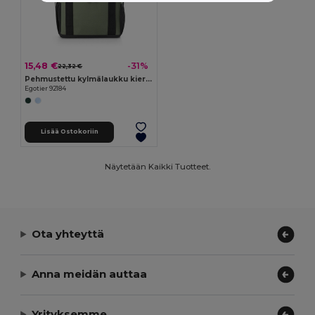
15,48 €
-31%
22,32 €
Pehmustettu kylmälaukku kierrätetystä polyesteristä 600D ripstop 11 L
Egotier 92184
Lisää Ostokoriin
Näytetään Kaikki Tuotteet.
Ota yhteyttä
Anna meidän auttaa
Yrityksemme