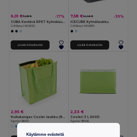
6,01 €
7,58 €
-17%
-39%
7,28 €
12,46 €
CUBA Kestävä RPET Kylmälaukku 6 Tölkille
ICECUBE Kylmälaukku
GiftRetail MO6150
GiftRetail MO9915
Lisää Ostokoriin
Lisää Ostokoriin
2,95 €
2,33 €
Kuitukangas Cooler laukku (80 g/m²)
Cooleri 3 L 600D
Egotier 98410
Egotier 98406
+1 Värit
+4 Värit
Käytämme evästeitä