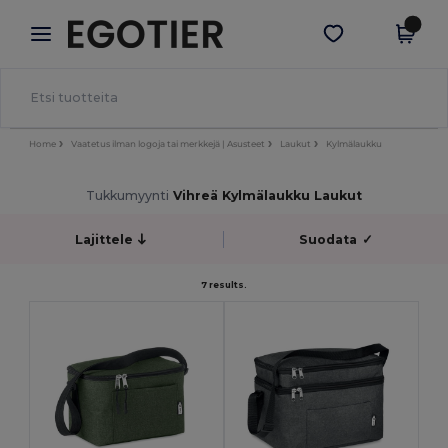
×
Egotier-sovellus
Hae sovellus
Paremmat hinnat appissa!
Home
Vaatetus ilman logoja tai merkkejä | Asusteet
Laukut
Kylmälaukku
Tukkumyynti
Vihreä Kylmälaukku Laukut
Lajittele
Suodata
✓
7 results.