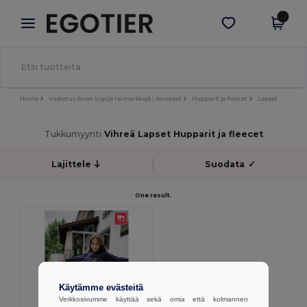
×
Egotier-sovellus
Hae sovellus
Paremmat hinnat appissa!
Home
Vaatetus ilman logoja tai merkkejä | Asusteet
Hupparit ja fleecet
Lapset
Tukkumyynti
Vihreä Lapset Hupparit ja fleecet
Lajittele
Suodata
✓
One result.
Käytämme evästeitä
Verkkosivumme käyttää sekä omia että kolmannen