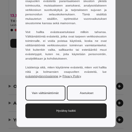
osapuolen evästeitä parantaakseen sivuston yleistä
toimivuutta, muistaakseen asetuksesi, analysoidakseen
verkkosivun suorituskykyä ja tarjotakseen sujuvan ja
personoidun selauskokemuksen. Tämä sisältää
13,17 €
-22%
16,94 €
mukautetun sisällön, optimoidut vuorovaikutukset
TH Clothes 30287
sivustomme kanssa sekä mainonnan.
Lasten collegepaita kierrätettyä puuvillaa ja polyesteriä
+4 Värit
Voit hallita evästeasetuksiasi milloin tahansa.
Välttämättömiä evästeitä, jotka ovat tarpeen verkkosivuston
toiminnalle, ei voida poistaa käytöstä, koska ne ovat
Lisää Ostokoriin
välttämättömiä verkkosivuston toiminnan varmistamiseksi.
Voit kuitenkin valita, sallitaanko tai estetäänkö muut
evästetyypit, kuten ne, joita käytetään personointiin,
Näytetään Kaikki Tuotteet.
analytiikkaan ja kohdistukseen.
Lisätietoja siitä, miten käytämme evästeitä, miten voit hallita
niitä ja kolmansien osapuolten evästeitä, lue
evästekäytännössämme
ja
Privacy Policy
.
Ota yhteyttä
Vain välttämättömät
Asetukset
Anna meidän auttaa
Hyväksy kaikki
Yrityksemme