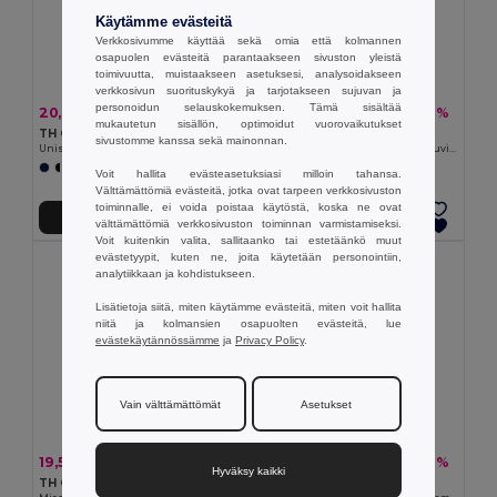
Käytämme evästeitä
Verkkosivumme käyttää sekä omia että kolmannen
osapuolen evästeitä parantaakseen sivuston yleistä
toimivuutta, muistaakseen asetuksesi, analysoidakseen
verkkosivun suorituskykyä ja tarjotakseen sujuvan ja
personoidun selauskokemuksen. Tämä sisältää
20,98 €
13,17 €
-36%
-22%
32,67 €
16,94 €
mukautetun sisällön, optimoidut vuorovaikutukset
TH Clothes 30189
TH Clothes 30287
sivustomme kanssa sekä mainonnan.
Unisex collegepaita
Lasten collegepaita kierrätettyä puuvillaa ja polyesteriä
+3 Värit
+4 Värit
Voit hallita evästeasetuksiasi milloin tahansa.
Välttämättömiä evästeitä, jotka ovat tarpeen verkkosivuston
toiminnalle, ei voida poistaa käytöstä, koska ne ovat
Lisää Ostokoriin
Lisää Ostokoriin
välttämättömiä verkkosivuston toiminnan varmistamiseksi.
Voit kuitenkin valita, sallitaanko tai estetäänkö muut
evästetyypit, kuten ne, joita käytetään personointiin,
analytiikkaan ja kohdistukseen.
Lisätietoja siitä, miten käytämme evästeitä, miten voit hallita
niitä ja kolmansien osapuolten evästeitä, lue
evästekäytännössämme
ja
Privacy Policy
.
Vain välttämättömät
Asetukset
19,54 €
21,13 €
-28%
-36%
27,24 €
32,89 €
Hyväksy kaikki
TH Clothes 30161
TH Clothes 30149