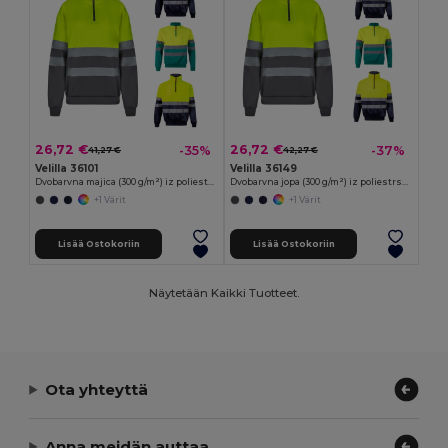
26,72 €
26,72 €
-35%
-37%
41,27 €
42,27 €
Velilla 36101
Velilla 36149
Dvobarvna majica (300 g/m²) iz poliestrskega flisa (100 %)
Dvobarvna jopa (300 g/m²) iz poliestrskega flisa (100 %)
+1 Värit
+1 Värit
Lisää Ostokoriin
Lisää Ostokoriin
Näytetään Kaikki Tuotteet.
Ota yhteyttä
Anna meidän auttaa