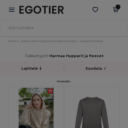
×
Egotier-sovellus
Hae sovellus
Paremmat hinnat appissa!
Home
Vaatetus ilman logoja tai merkkejä | Asusteet
Hupparit ja fleecet
Tukkumyynti
Harmaa Hupparit ja fleecet
Lajittele
Suodata
✓
14 results.