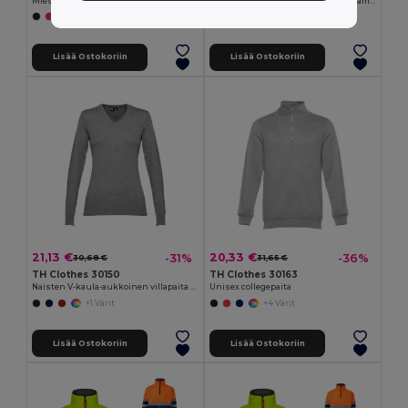
Miesten puuvilla ja polyesteri collegepaita
Miesten V-pääntie puuvillaa ja polyamidia
+6 Värit
+1 Värit
Lisää Ostokoriin
Lisää Ostokoriin
21,13 €
20,33 €
-31%
-36%
30,68 €
31,65 €
TH Clothes 30150
TH Clothes 30163
Naisten V-kaula-aukkoinen villapaita puuvillaa ja polyamidia
Unisex collegepaita
+1 Värit
+4 Värit
Lisää Ostokoriin
Lisää Ostokoriin