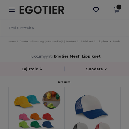
×
Egotier-sovellus
Hae sovellus
Paremmat hinnat appissa!
Home
Vaatetus ilman logoja tai merkkejä | Asusteet
Päähineet
Lippikset
Mesh
Tukkumyynti
Egotier Mesh Lippikset
Lajittele
Suodata
✓
6 results.