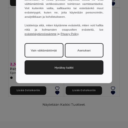
Lisää Ostokoriin
Lisää Ostokoriin
välttämättömiä verkkosivuston toiminnan varmistamiseksi.
Voit kuitenkin valita, sallitaanko tai estetäänkö muut
evästetyypit, kuten ne, joita käytetään personointiin,
analytiikkaan ja kohdistukseen.
Lisätietoja siitä, miten käytämme evästeitä, miten voit hallita
niitä ja kolmansien osapuolten evästeitä, lue
evästekäytännössämme
ja
Privacy Policy
.
Vain välttämättömät
Asetukset
2,30 €
2,58 €
Hyväksy kaikki
Polyesteri- ja verkkokangaslippis (150 g/m²)
Polyesterilakki
Egotier 99172
Egotier 99418
Lisää Ostokoriin
Lisää Ostokoriin
Näytetään Kaikki Tuotteet.