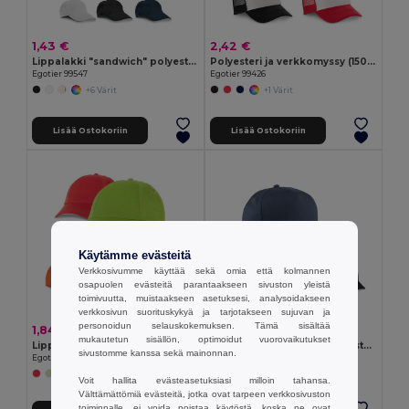
1,43 €
2,42 €
Lippalakki "sandwich" polyesteriä
Polyesteri ja verkkomyssy (150 g/m²)
Egotier 99547
Egotier 99426
+6 Värit
+1 Värit
Lisää Ostokoriin
Lisää Ostokoriin
Käytämme evästeitä
Verkkosivumme käyttää sekä omia että kolmannen
osapuolen evästeitä parantaakseen sivuston yleistä
toimivuutta, muistaakseen asetuksesi, analysoidakseen
verkkosivun suorituskykyä ja tarjotakseen sujuvan ja
personoidun selauskokemuksen. Tämä sisältää
1,84 €
2,98 €
mukautetun sisällön, optimoidut vuorovaikutukset
Lippahattu
Kierrätyspolyesteristä valmistettu korkki (100 % rPET)
sivustomme kanssa sekä mainonnan.
Egotier 99415
Egotier 99160
+2 Värit
Voit hallita evästeasetuksiasi milloin tahansa.
Välttämättömiä evästeitä, jotka ovat tarpeen verkkosivuston
toiminnalle, ei voida poistaa käytöstä, koska ne ovat