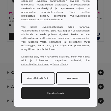
osapuolen evästeitä parantaakseen sivuston yleistä
toimivuutta, muistaakseen asetuksesi, analysoidakseen
verkkosivun suorituskykyä ja tarjotakseen sujuvan ja
personoidun selauskokemuksen. Tämä sisältää
17,83 €
18,34 €
-42%
-29%
30,95 €
25,78 €
mukautetun sisällön, optimoidut vuorovaikutukset
840D jacquard ja 300D executive urheilukassi
Cylindrical sports bag in high-density 600D recycled polyester with side compartment for shoes
sivustomme kanssa sekä mainonnan.
Egotier 92516
Egotier 92573
Voit hallita evästeasetuksiasi milloin tahansa.
Välttämättömiä evästeitä, jotka ovat tarpeen verkkosivuston
toiminnalle, ei voida poistaa käytöstä, koska ne ovat
Lisää Ostokoriin
Lisää Ostokoriin
välttämättömiä verkkosivuston toiminnan varmistamiseksi.
Voit kuitenkin valita, sallitaanko tai estetäänkö muut
evästetyypit, kuten ne, joita käytetään personointiin,
Näytetään Kaikki Tuotteet.
analytiikkaan ja kohdistukseen.
Lisätietoja siitä, miten käytämme evästeitä, miten voit hallita
niitä ja kolmansien osapuolten evästeitä, lue
evästekäytännössämme
ja
Privacy Policy
.
Ota yhteyttä
Vain välttämättömät
Asetukset
Anna meidän auttaa
Hyväksy kaikki
Yrityksemme