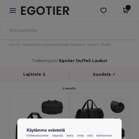
×
Egotier-sovellus
Hae sovellus
Paremmat hinnat appissa!
Home
Vaatetus ilman logoja tai merkkejä | Asusteet
Laukut
Duffeli
Tukkumyynti
Egotier Duffeli Laukut
Lajittele
Suodata
✓
2 results.
Käytämme evästeitä
Verkkosivumme käyttää sekä omia että kolmannen