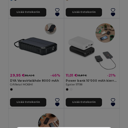
Lisää Ostokoriin
Lisää Ostokoriin
29,95 €
11,01 €
-46%
-21%
55,42 €
13,87 €
DYA Varavirtalähde 8000 mAh
Power bank 10'000 mAh kierrätetystä ABS:stä (100 % rABS)
GiftRetail MO6841
Egotier 97198
Lisää Ostokoriin
Lisää Ostokoriin