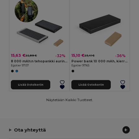
15,63 €
15,10 €
-32%
-36%
22,89 €
23,41 €
8 000 mAh:n tehopankki aurinkopaneelilla, 100 % kierrätettyä alumiinia
Power bank 10 000 mAh, kierrätetystä alumiinista (100 % rAL)
Egotier 97137
Egotier 97165
Lisää Ostokoriin
Lisää Ostokoriin
Näytetään Kaikki Tuotteet.
Ota yhteyttä