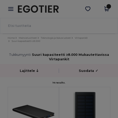
×
Egotier-sovellus
Hae sovellus
Paremmat hinnat appissa!
Home
Mainostuotteet
Teknologia ja lisävarusteet
Virtapankit
Suuri kapasiteetti ≥8.000
Tukkumyynti
Suuri kapasiteetti ≥8.000 Mukautettavissa
Virtapankit
Lajittele
Suodata
✓
14 results.