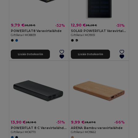
9,79 €
12,90 €
-52%
-51%
20,35 €
26,28 €
POWERFLAT8 Varavirtalähde
SOLAR POWERFLAT Varavirtalähde
GiftRetail MO8839
GiftRetail MO9051
Lisää Ostokoriin
Lisää Ostokoriin
13,90 €
9,99 €
-51%
-66%
28,19 €
29,67 €
POWERFLAT 8 C Varavirtalähde 10000 mAh
ARENA Bambu varavirtalähde
GiftRetail MO6770
GiftRetail MO9662