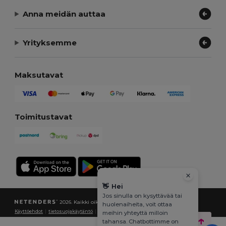
Anna meidän auttaa
Yrityksemme
Maksutavat
Toimitustavat
👋
Hei
Jos sinulla on kysyttävää tai
2026. Kaikki oikeudet pidätetään
huolenaiheita, voit ottaa
Käyttöehdot
|
tietosuojakäytäntö
|
Evästekäytäntö
|
Kartta
meihin yhteyttä milloin
tahansa. Chatbottimme on