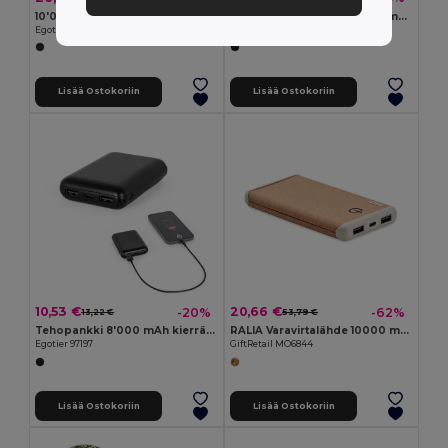
10'000 mAh magnetic power bank with 15W superfast wireless charger in recycled ABS (100% rABS) with stand
AVELI Varavirtalähde 10000 mAh
Egotier 97143
GiftRetail MO6863
Lisää Ostokoriin
Lisää Ostokoriin
10,53 €
20,66 €
-20%
-62%
13,22 €
53,79 €
Tehopankki 8'000 mAh kierrätetystä ABS:stä (100 % rABS)
RALIA Varavirtalähde 10000 mAh
Egotier 97197
GiftRetail MO6844
Lisää Ostokoriin
Lisää Ostokoriin