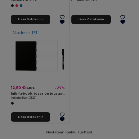
InfiniteBook 33200
GiftRetail MO2083
Lisää Ostokoriin
Lisää Ostokoriin
Made in
PT
12,50 €
-27%
17,15 €
Infinitebook, jossa on joustava kansi ja 15 viivoitettua taulusivua
InfiniteBook 33201
Lisää Ostokoriin
Näytetään Kaikki Tuotteet.