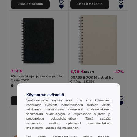
Lisää Ostokoriin
Lisää Ostokoriin
3,51 €
6,78 €
-47%
12,68 €
A5-muistikirja, jossa on puolikova kansi, kierrätyshuopaa (100 % rPET), renkaat ja viivoitetut sivut
GRASS BOOK Muistivihko
Egotier 93635
GiftRetail MO6541
Käytämme evästeitä
Verkkosivumme käyttää sekä omia että kolmannen
Lisää Ostokoriin
Lisää Ostokoriin
osapuolen evästeitä parantaakseen sivuston yleistä
toimivuutta, muistaakseen asetuksesi, analysoidakseen
verkkosivun suorituskykyä ja tarjotakseen sujuvan ja
personoidun selauskokemuksen. Tämä sisältää
mukautetun sisällön, optimoidut vuorovaikutukset
sivustomme kanssa sekä mainonnan.
Voit hallita evästeasetuksiasi milloin tahansa.