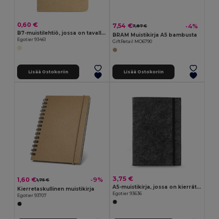
0,60 €
7,54 €
-4%
7,87 €
B7-muistilehtiö, jossa on tavallisia arkkia
BRAM Muistikirja A5 bambusta
Egotier 93461
GiftRetail MO6790
Lisää Ostokoriin
Lisää Ostokoriin
3,75 €
1,60 €
-9%
1,75 €
A5-muistikirja, jossa on kierrätyshuopakansi (100 % rPET) ja viivoitetut sivut, jotka ovat myös 100 % kierrätyspaperia
Kierretaskullinen muistikirja
Egotier 93636
Egotier 93707