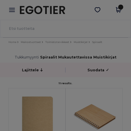
×
Egotier-sovellus
Hae sovellus
Paremmat hinnat appissa!
Home
Mainostuotteet
Toimistotarvikkeet
Muistikirjat
Spiraalit
Tukkumyynti
Spiraalit Mukautettavissa Muistikirjat
Lajittele
Suodata
✓
11 results.