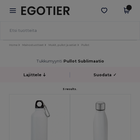
×
Egotier-sovellus
Hae sovellus
Paremmat hinnat appissa!
Home
Mainostuotteet
Mukit, pullot ja astiat
Pullot
Tukkumyynti
Pullot Sublimaatio
Lajittele
Suodata
✓
5 results.