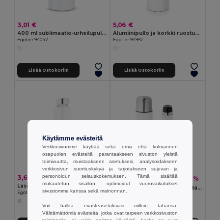
3,01 €
5,06 €
400 ml sublimaatio-urheilupullo
Alumiinipullo ja korkki ruostumatonta terästä 500 ml
Egotier 94042
Egotier 94957
Lisää Ostokoriin
Lisää Ostokoriin
Käytämme evästeitä
Verkkosivumme käyttää sekä omia että kolmannen
osapuolen evästeitä parantaakseen sivuston yleistä
toimivuutta, muistaakseen asetuksesi, analysoidakseen
verkkosivun suorituskykyä ja tarjotakseen sujuvan ja
personoidun selauskokemuksen. Tämä sisältää
3,61 €
7,67 €
-20%
9,59 €
mukautetun sisällön, optimoidut vuorovaikutukset
Lasipullo ja korkki ruostumatonta terästä 500 ml
Ruostumattomasta teräksestä valmistettu termospullo 500 ml
sivustomme kanssa sekä mainonnan.
Egotier 94317
Egotier 94264
Voit hallita evästeasetuksiasi milloin tahansa.
Välttämättömiä evästeitä, jotka ovat tarpeen verkkosivuston