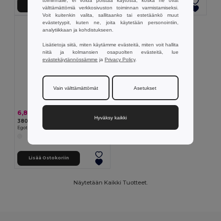
toiminnalle, ei voida poistaa käytöstä, koska ne ovat
Lisää Ostokoriin
Lisää Ostokoriin
välttämättömiä verkkosivuston toiminnan varmistamiseksi.
Voit kuitenkin valita, sallitaanko tai estetäänkö muut
evästetyypit, kuten ne, joita käytetään personointiin,
analytiikkaan ja kohdistukseen.
Lisätietoja siitä, miten käytämme evästeitä, miten voit hallita
niitä ja kolmansien osapuolten evästeitä, lue
evästekäytännössämme
ja
Privacy Policy
.
Vain välttämättömät
Asetukset
6,88 €
Hyväksy kaikki
380 ml:n pullo ruostumattomasta teräksestä valmistettua sublimaatiopulloa
Egotier 94286
Lisää Ostokoriin
Näytetään Kaikki Tuotteet.