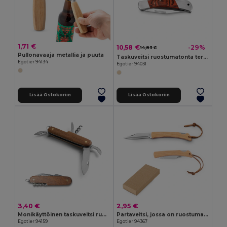
1,71 €
10,58 €
-29%
14,83 €
Pullonavaaja metallia ja puuta
Taskuveitsi ruostumatonta terästä ja puuta
Egotier 94134
Egotier 94031
Lisää Ostokoriin
Lisää Ostokoriin
3,40 €
2,95 €
Monikäyttöinen taskuveitsi ruostumattomasta teräksestä ja puusta
Partaveitsi, jossa on ruostumattomasta teräksestä valmistettu terä ja bambukahva
Egotier 94159
Egotier 94367