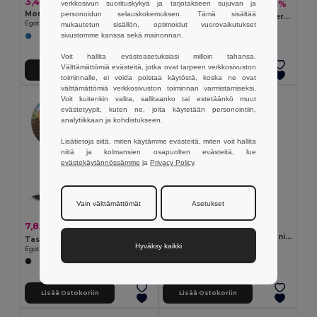
3,40 €
10,24 €
-30%
verkkosivun suorituskykyä ja tarjotakseen sujuvan ja
14,57 €
Monikäyttöinen taskuveitsi, joka on valmistettu ruostumattomasta teräksestä ja metallista
personoidun selauskokemuksen. Tämä sisältää
Taskuveitsi ruostumatonta terästä ja puuta
Egotier 94147
mukautetun sisällön, optimoidut vuorovaikutukset
Egotier 94030
sivustomme kanssa sekä mainonnan.
Voit hallita evästeasetuksiasi milloin tahansa.
Välttämättömiä evästeitä, jotka ovat tarpeen verkkosivuston
Lisää Ostokoriin
Lisää Ostokoriin
toiminnalle, ei voida poistaa käytöstä, koska ne ovat
välttämättömiä verkkosivuston toiminnan varmistamiseksi.
Voit kuitenkin valita, sallitaanko tai estetäänkö muut
evästetyypit, kuten ne, joita käytetään personointiin,
analytiikkaan ja kohdistukseen.
Lisätietoja siitä, miten käytämme evästeitä, miten voit hallita
niitä ja kolmansien osapuolten evästeitä, lue
evästekäytännössämme
ja
Privacy Policy
.
Vain välttämättömät
Asetukset
0,55 €
7,85 €
-26%
10,63 €
Paperiveitsi turvalukkomekanismilla
Taskuveitsi ruostumatonta terästä ja metallia
Hyväksy kaikki
Egotier 94510
Egotier 94037
Lisää Ostokoriin
Lisää Ostokoriin