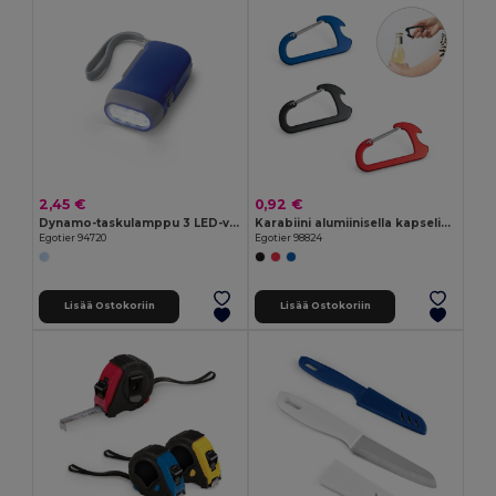
2,45 €
0,92 €
Dynamo-taskulamppu 3 LED-valolla
Karabiini alumiinisella kapselinavaajalla
Egotier 94720
Egotier 98824
Lisää Ostokoriin
Lisää Ostokoriin