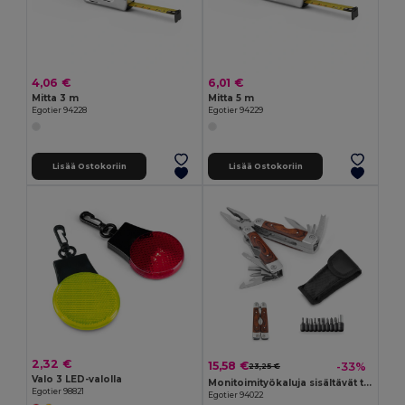
4,06 €
6,01 €
Mitta 3 m
Mitta 5 m
Egotier 94228
Egotier 94229
Lisää Ostokoriin
Lisää Ostokoriin
2,32 €
15,58 €
-33%
23,25 €
Valo 3 LED-valolla
Monitoimityökaluja sisältävät taittopihdit ruostumattomasta teräksestä ja puusta
Egotier 98821
Egotier 94022