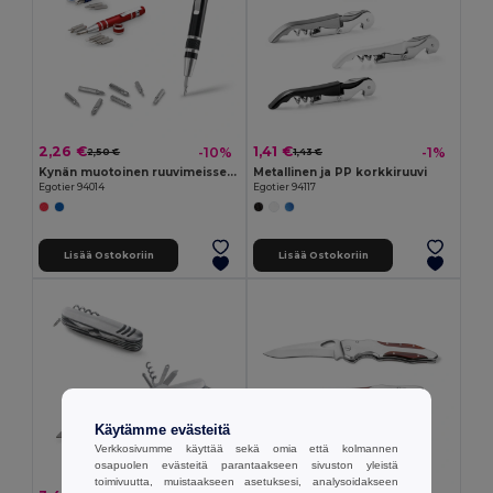
2,26 €
1,41 €
-10%
-1%
2,50 €
1,43 €
Kynän muotoinen ruuvimeisselisetti
Metallinen ja PP korkkiruuvi
Egotier 94014
Egotier 94117
Lisää Ostokoriin
Lisää Ostokoriin
Käytämme evästeitä
Verkkosivumme käyttää sekä omia että kolmannen
osapuolen evästeitä parantaakseen sivuston yleistä
toimivuutta, muistaakseen asetuksesi, analysoidakseen