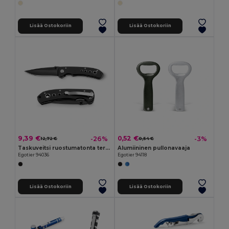
Lisää Ostokoriin
Lisää Ostokoriin
9,39 €
0,52 €
-26%
-3%
12,72 €
0,54 €
Taskuveitsi ruostumatonta terästä ja metallia
Alumiininen pullonavaaja
Egotier 94036
Egotier 94118
Lisää Ostokoriin
Lisää Ostokoriin