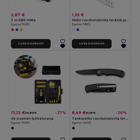
2,87 €
1,35 €
3 m ABS mitta
Veitsi ruostumatonta terästä ja PP
Egotier 94210
Egotier 93872
Lisää Ostokoriin
Lisää Ostokoriin
13,13 €
8,49 €
-37%
-26%
20,93 €
11,49 €
45-osainen työkalusarja
Taskuveitsi ruostumatonta terästä ja metallia
Egotier 94019
Egotier 94035