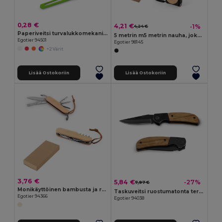
0,28 €
4,21 €
-1%
4,24 €
Paperiveitsi turvalukkomekanismilla
5 metrin m5 metrin nauha, joka on valmistettu kierrätetystä ABS:stä (100% rABS) ja bambusta
Egotier 94501
Egotier 98145
+2 Värit
Lisää Ostokoriin
Lisää Ostokoriin
3,76 €
5,84 €
-27%
7,97 €
Monikäyttöinen bambusta ja ruostumattomasta teräksestä valmistettu taskuveitsi, jossa on PU-kahva
Taskuveitsi ruostumatonta terästä ja puuta
Egotier 94366
Egotier 94038