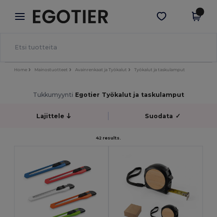
×
Egotier-sovellus
Hae sovellus
Paremmat hinnat appissa!
Home
Mainostuotteet
Avainrenkaat ja Työkalut
Työkalut ja taskulamput
Tukkumyynti
Egotier Työkalut ja taskulamput
Lajittele
Suodata
✓
42 results.