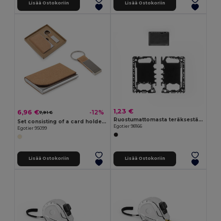
Lisää Ostokoriin
Lisää Ostokoriin
1,23 €
6,96 €
-12%
7,91 €
Ruostumattomasta teräksestä valmistettu monitoimikortti, jossa on 20 toimintoa
Set consisting of a card holder and a key holder, both in metal and cork
Egotier 98166
Egotier 95099
Lisää Ostokoriin
Lisää Ostokoriin