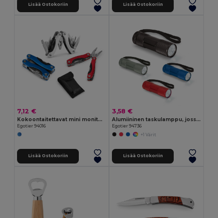
Lisää Ostokoriin
Lisää Ostokoriin
7,12 €
3,58 €
Kokoontaitettavat mini monitoimipihdit, jotka on valmistettu ruostumattomasta teräksestä ja alumiinista
Alumiininen taskulamppu, jossa on 9 LED-valoa
Egotier 94016
Egotier 94736
+1 Värit
Lisää Ostokoriin
Lisää Ostokoriin