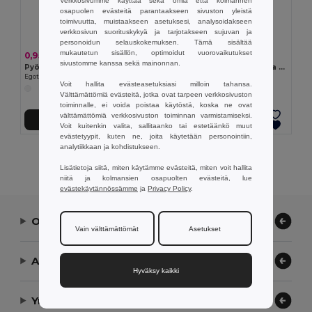
Verkkosivumme käyttää sekä omia että kolmannen
osapuolen evästeitä parantaakseen sivuston yleistä
toimivuutta, muistaakseen asetuksesi, analysoidakseen
verkkosivun suorituskykyä ja tarjotakseen sujuvan ja
personoidun selauskokemuksen. Tämä sisältää
mukautetun sisällön, optimoidut vuorovaikutukset
0,95 €
2,30 €
sivustomme kanssa sekä mainonnan.
Pyöreä hiirimatto kumipohjalla
Ergonominen hiirimatto, joka on suunniteltu pitkäaikaiseen käyttöön
Egotier 97149
Egotier 97159
Voit hallita evästeasetuksiasi milloin tahansa.
Välttämättömiä evästeitä, jotka ovat tarpeen verkkosivuston
toiminnalle, ei voida poistaa käytöstä, koska ne ovat
välttämättömiä verkkosivuston toiminnan varmistamiseksi.
Lisää Ostokoriin
Lisää Ostokoriin
Voit kuitenkin valita, sallitaanko tai estetäänkö muut
evästetyypit, kuten ne, joita käytetään personointiin,
analytiikkaan ja kohdistukseen.
Näytetään Kaikki Tuotteet.
Lisätietoja siitä, miten käytämme evästeitä, miten voit hallita
niitä ja kolmansien osapuolten evästeitä, lue
evästekäytännössämme
ja
Privacy Policy
.
Ota yhteyttä
Vain välttämättömät
Asetukset
Anna meidän auttaa
Hyväksy kaikki
Yrityksemme