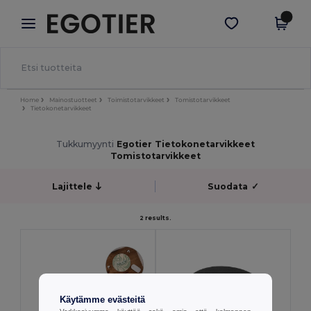
×
Egotier-sovellus
Hae sovellus
Paremmat hinnat appissa!
Home
Mainostuotteet
Toimistotarvikkeet
Tomistotarvikkeet
Tietokonetarvikkeet
Tukkumyynti
Egotier Tietokonetarvikkeet
Tomistotarvikkeet
Lajittele
Suodata
✓
2 results.
Käytämme evästeitä