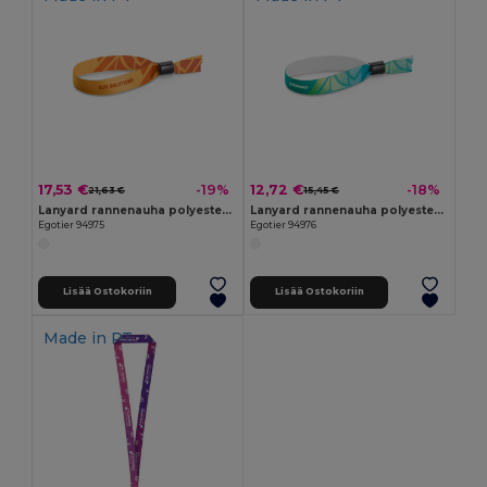
17,53 €
12,72 €
-19%
-18%
21,63 €
15,45 €
Lanyard rannenauha polyesteria
Lanyard rannenauha polyesteria
Egotier 94975
Egotier 94976
Lisää Ostokoriin
Lisää Ostokoriin
Made in
PT