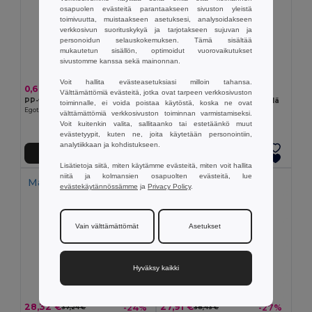
osapuolen evästeitä parantaakseen sivuston yleistä
toimivuutta, muistaakseen asetuksesi, analysoidakseen
verkkosivun suorituskykyä ja tarjotakseen sujuvan ja
personoidun selauskokemuksen. Tämä sisältää
mukautetun sisällön, optimoidut vuorovaikutukset
sivustomme kanssa sekä mainonnan.
Voit hallita evästeasetuksiasi milloin tahansa.
0,60 €
1,16 €
Välttämättömiä evästeitä, jotka ovat tarpeen verkkosivuston
PP-festivaalimuki 620 ml
Korttitasku puhelinpidikkeellä
toiminnalle, ei voida poistaa käytöstä, koska ne ovat
Egotier 94433
Egotier 94446
välttämättömiä verkkosivuston toiminnan varmistamiseksi.
+2 Värit
Voit kuitenkin valita, sallitaanko tai estetäänkö muut
evästetyypit, kuten ne, joita käytetään personointiin,
analytiikkaan ja kohdistukseen.
Lisää Ostokoriin
Lisää Ostokoriin
Lisätietoja siitä, miten käytämme evästeitä, miten voit hallita
niitä ja kolmansien osapuolten evästeitä, lue
Made in
PT
Made in
PT
evästekäytännössämme
ja
Privacy Policy
.
Vain välttämättömät
Asetukset
Hyväksy kaikki
28,32 €
27,91 €
-24%
-27%
37,24 €
38,43 €