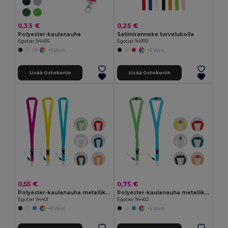
0,33 €
0,25 €
Polyester-kaulanauha
Satiiniranneke turvalukolla
Egotier 94405
Egotier 94970
+9 Värit
+5 Värit
Lisää Ostokoriin
Lisää Ostokoriin
0,55 €
0,75 €
Polyester-kaulanauha metallikarabiinikoukulla
Polyester-kaulanauha metallikarabiinikoukulla
Egotier 94401
Egotier 94402
+6 Värit
+5 Värit