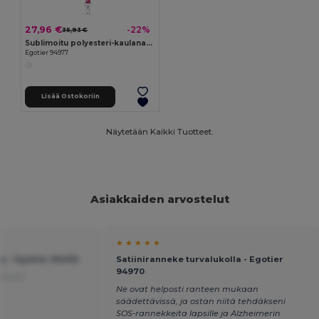
27,96 €
-22%
35,93 €
Sublimoitu polyesteri-kaulanauha karabiinikoukulla
Egotier 94977
Lisää Ostokoriin
Näytetään Kaikki Tuotteet.
Asiakkaiden arvostelut
★ ★ ★ ★ ★
a - Egotier 94405
Satiiniranneke turvalukolla - Egotier
94970
 Dutch
Ne ovat helposti ranteen mukaan
säädettävissä, ja ostan niitä tehdäkseni
SOS-rannekkeita lapsille ja Alzheimerin