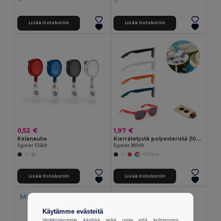
Lisää Ostokoriin
Lisää Ostokoriin
0,52 €
1,97 €
Kelanauha
Kierrätetystä polyesteristä (100% rPET) aurinkolasit
Egotier 53569
Egotier 98349
+2 Värit
Lisää Ostokoriin
Lisää Ostokoriin
Made in
PT
Käytämme evästeitä
Verkkosivumme käyttää sekä omia että kolmannen