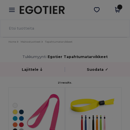
×
Egotier-sovellus
Hae sovellus
Paremmat hinnat appissa!
Home
Mainostuotteet
Tapahtumatarvikkeet
Tukkumyynti
Egotier Tapahtumatarvikkeet
Lajittele
Suodata
✓
21 results.