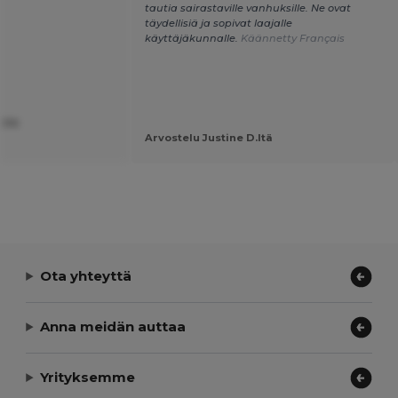
tautia sairastaville vanhuksille. Ne ovat
täydellisiä ja sopivat laajalle
käyttäjäkunnalle.
Käännetty Français
.ltä
Arvostelu Justine D.ltä
Ota yhteyttä
Anna meidän auttaa
Yrityksemme