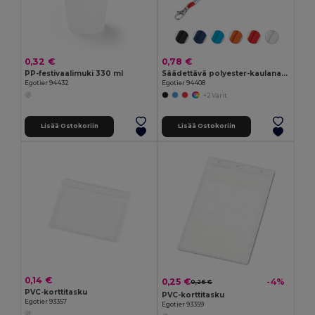
0,32 €
0,78 €
PP-festivaalimuki 330 ml
Säädettävä polyester-kaulanauha
Egotier 94432
Egotier 94408
+2 Värit
Lisää Ostokoriin
Lisää Ostokoriin
0,14 €
0,25 €
-4%
0,26 €
PVC-korttitasku
PVC-korttitasku
Egotier 93357
Egotier 93359