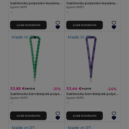
Sublimoitu polyesteri-kaulanauha
Sublimoitu polyesteri-kaulanauha
Egotier 94971
Egotier 94972
Lisää Ostokoriin
Lisää Ostokoriin
Made in
PT
Made in
PT
33,85 €
33,44 €
-31%
-24%
48,72 €
44,01 €
Sublimoitu kierrätetystä polyesteristä (100% rPET) -kaulanauha karabiinikoukulla
Sublimoitu kierrätetystä polyesteristä (100% rPET) -kaulanauha karabiinikoukulla
Egotier 94973
Egotier 94974
Lisää Ostokoriin
Lisää Ostokoriin
Made in
PT
Made in
PT