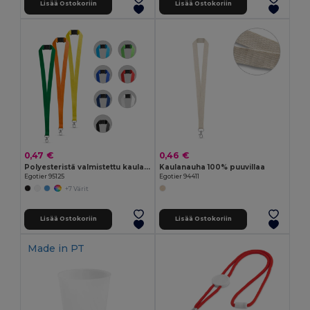
Lisää Ostokoriin
Lisää Ostokoriin
0,47 €
0,46 €
Polyesteristä valmistettu kaulanauha turvalukolla
Kaulanauha 100% puuvillaa
Egotier 95125
Egotier 94411
+7 Värit
Lisää Ostokoriin
Lisää Ostokoriin
Made in
PT