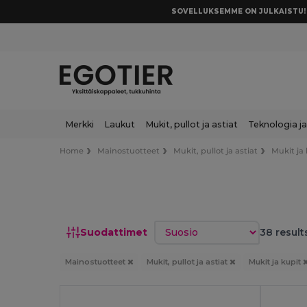
SOVELLUKSEMME ON JULKAISTU! 
Merkki
Laukut
Mukit, pullot ja astiat
Teknologia ja
Home
Mainostuotteet
Mukit, pullot ja astiat
Mukit ja
Lajittele
Suodattimet
38 result
Mainostuotteet
Mukit, pullot ja astiat
Mukit ja kupit