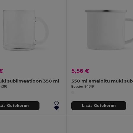
€
5,56 €
ki sublimaatioon 350 ml
94318
Egotier 94319
sää Ostokoriin
Lisää Ostokoriin