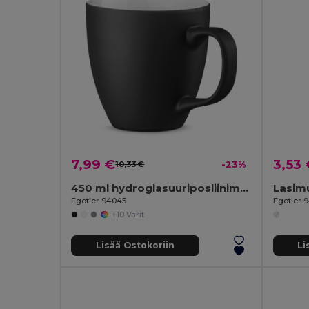
7,99 €
3,53 
10,33 €
-23%
450 ml hydroglasuuriposliinimuki
Lasimu
Egotier 94045
Egotier 
+10 Värit
Lisää Ostokoriin
Li