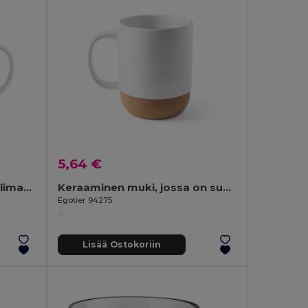
5,64 €
350 ml emaloitu muki sublimaatioon
Keraaminen muki, jossa on sublimaatiopinnoite 390 ml
Egotier 94275
Lisää Ostokoriin