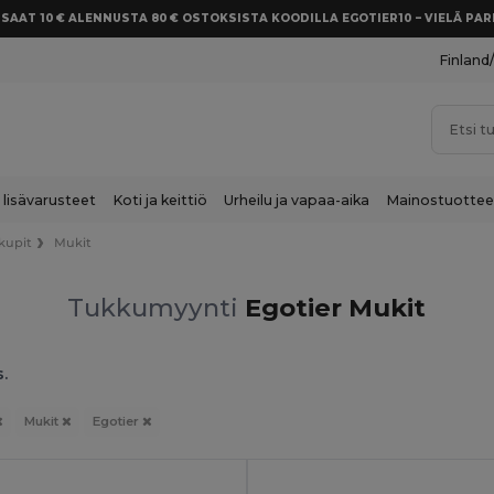
SAAT 10 € ALENNUSTA 80 € OSTOKSISTA KOODILLA EGOTIER10 – VIELÄ P
Finland
 lisävarusteet
Koti ja keittiö
Urheilu ja vapaa-aika
Mainostuottee
 kupit
Mukit
Tukkumyynti
Egotier Mukit
s.
Mukit
Egotier