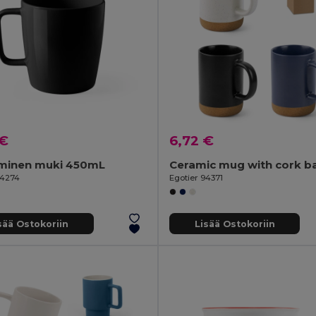
 €
6,72 €
minen muki 450mL
94274
Egotier 94371
sää Ostokoriin
Lisää Ostokoriin