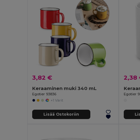
3,82 €
2,38
Keraaminen muki 340 mL
Keraa
Egotier 93836
Egotier 
+1 Värit
Lisää Ostokoriin
Li