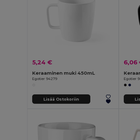
5,24 €
6,06
Keraaminen muki 450mL
Keraa
Egotier 94279
Egotier 
Lisää Ostokoriin
Li