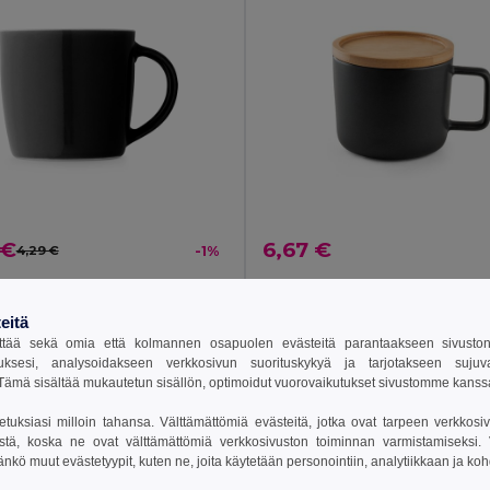
 €
6,67 €
4,29 €
-1%
minen muki 370 mL
93833
Egotier 94251
eitä
+4 Värit
tää sekä omia että kolmannen osapuolen evästeitä parantaakseen sivuston y
uksesi, analysoidakseen verkkosivun suorituskykyä ja tarjotakseen suju
sää Ostokoriin
Lisää Ostokoriin
ämä sisältää mukautetun sisällön, optimoidut vuorovaikutukset sivustomme kans
setuksiasi milloin tahansa. Välttämättömiä evästeitä, jotka ovat tarpeen verkkosiv
stä, koska ne ovat välttämättömiä verkkosivuston toiminnan varmistamiseksi. Vo
äänkö muut evästetyypit, kuten ne, joita käytetään personointiin, analytiikkaan ja ko