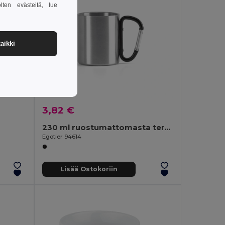
lten evästeitä, lue
aikki
3,82 €
230 ml ruostumattomasta teräksestä valmistettu muki
Egotier 94614
Lisää Ostokoriin