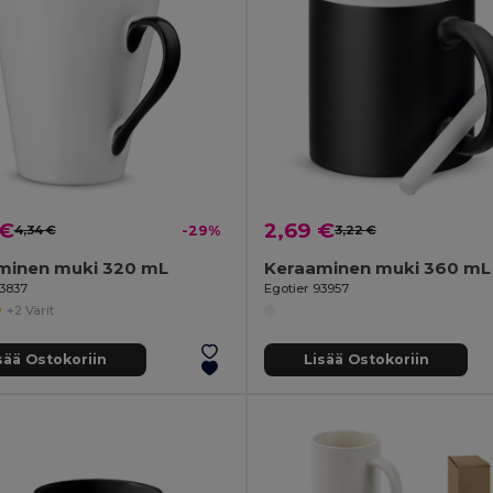
 €
2,69 €
4,34 €
-29%
3,22 €
minen muki 320 mL
Keraaminen muki 360 mL
93837
Egotier 93957
+2 Värit
sää Ostokoriin
Lisää Ostokoriin