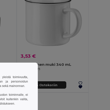
3,53 €
230 mL keraaminen muki kannella ja bambupohjalla
Keraaminen muki 340 mL
Egotier 94673
leistä toimivuutta,
van ja personoidun
Lisää Ostokoriin
sa sekä mainonnan.
uston toiminnalle, ei
it kuitenkin valita,
hdistukseen.