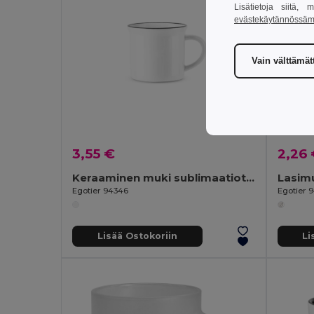
Lisätietoja siitä,
evästekäytännössä
Vain välttämä
3,55 €
2,26
Keraaminen muki sublimaatiota varten 280 mL
Lasim
Egotier 94346
Egotier 
Lisää Ostokoriin
Li