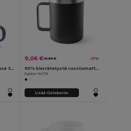
9,06 €
10,89 €
-17%
Ceramic mug with cork base 370 mL
90% kierrätetystä ruostumattomasta teräksestä valmistettu muki bambukannella 420 mL
Egotier 94276
Lisää Ostokoriin