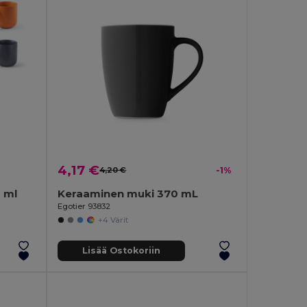
4,17 €
4,20 €
-1%
 ml
Keraaminen muki 370 mL
Egotier 93832
+4 Värit
Lisää Ostokoriin