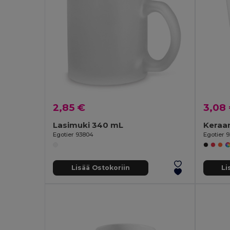
2,85 €
3,08
Lasimuki 340 mL
Keraa
Egotier 93804
Egotier 
Lisää Ostokoriin
Li