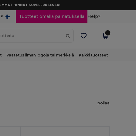
AREMMAT HINNAT SOVELLUKSESSA!
/
Tuotteet omalla painatuksella
Help?
Fi
t
Vaatetus ilman logoja tai merkkejä
Kaikki tuotteet
Nollaa