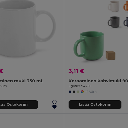
 €
3,11 €
minen muki 350 mL
Keraaminen kahvimuki 90
93937
Egotier 94281
+1 Värit
sää Ostokoriin
Lisää Ostokoriin