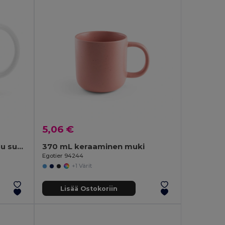
5,06 €
Keraaminen muki, soveltuu sublimaatioon 350 mL
370 mL keraaminen muki
Egotier 94244
+1 Värit
Lisää Ostokoriin