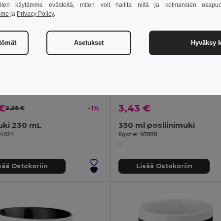
 miten käytämme evästeitä, miten voit hallita niitä ja kolmansien osapuo
mme
ja
Privacy Policy
.
ttömät
Asetukset
Hyväksy k
 €
3,43 €
2,28 €
-1%
uki 230 mL
350 ml posliinimuki
94024
Egotier 93888
sää Ostokoriin
Lisää Ostokoriin