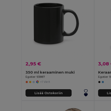
2,95 €
3,08
350 ml keraaminen muki
Egotier 93887
Egotier 
+1 Värit
Lisää Ostokoriin
Li