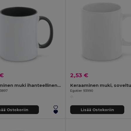
 €
2,53 €
Keraaminen muki ihanteellinen sublimaatiota varten
93897
Egotier 93990
sää Ostokoriin
Lisää Ostokoriin