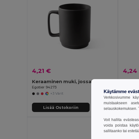
4,21 €
4,24
Keraaminen muki, jossa on lieriömäinen runko 330 mL
Keraa
Egotier 94273
Egotier 
Käytämme eväst
+3 Värit
Verkkosivumme käyt
muistaakseen aset
Lisää Ostokoriin
Li
selauskokemuksen. T
Voit hallita evästea
voida poistaa käytö
sallitaanko tai estet