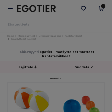
×
Egotier-sovellus
Hae sovellus
Paremmat hinnat appissa!
Home
Mainostuotteet
Urheilu ja vapaa-aika
Rantatarvikkeet
Ilmatäytteiset tuotteet
Tukkumyynti
Egotier Ilmatäytteiset tuotteet
Rantatarvikkeet
Lajittele
Suodata
✓
4 results.