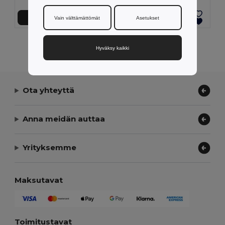
Lisää Ostokoriin
Lisää Ostokoriin
Vain välttämättömät
Asetukset
Näytetään Kaikki Tuotteet.
Hyväksy kaikki
Ota yhteyttä
Anna meidän auttaa
Yrityksemme
Maksutavat
Toimitustavat