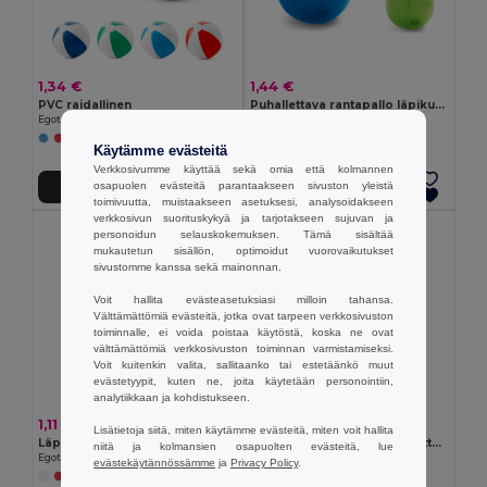
1,34 €
1,44 €
PVC raidallinen
Puhallettava rantapallo läpikuultavasta PVC:stä
Egotier 98274
Egotier 98219
+3 Värit
+1 Värit
Käytämme evästeitä
Verkkosivumme käyttää sekä omia että kolmannen
osapuolen evästeitä parantaakseen sivuston yleistä
Lisää Ostokoriin
Lisää Ostokoriin
toimivuutta, muistaakseen asetuksesi, analysoidakseen
verkkosivun suorituskykyä ja tarjotakseen sujuvan ja
personoidun selauskokemuksen. Tämä sisältää
mukautetun sisällön, optimoidut vuorovaikutukset
sivustomme kanssa sekä mainonnan.
Voit hallita evästeasetuksiasi milloin tahansa.
Välttämättömiä evästeitä, jotka ovat tarpeen verkkosivuston
toiminnalle, ei voida poistaa käytöstä, koska ne ovat
välttämättömiä verkkosivuston toiminnan varmistamiseksi.
Voit kuitenkin valita, sallitaanko tai estetäänkö muut
evästetyypit, kuten ne, joita käytetään personointiin,
analytiikkaan ja kohdistukseen.
1,11 €
1,36 €
Lisätietoja siitä, miten käytämme evästeitä, miten voit hallita
Läpinäkymätön PVC ilmatäytteinen rantatyyny
Läpinäkymätön PVC puhallettava rantapallo
niitä ja kolmansien osapuolten evästeitä, lue
Egotier 98293
Egotier 98264
evästekäytännössämme
ja
Privacy Policy
.