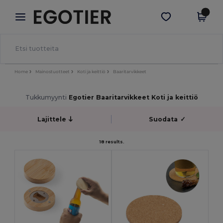
×
Egotier-sovellus
Hae sovellus
Paremmat hinnat appissa!
Home
Mainostuotteet
Koti ja keittiö
Baaritarvikkeet
Tukkumyynti
Egotier Baaritarvikkeet Koti ja keittiö
Lajittele
Suodata
✓
18 results.