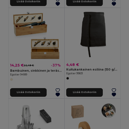
Lisää Ostokoriin
Lisää Ostokoriin
4,48 €
14,25 €
-37%
22,49 €
Kuitukankainen esiliina (150 g/m²)
Bambuinen, sinkkinen ja terästä viinisetti
Egotier 99831
Egotier 94189
Lisää Ostokoriin
Lisää Ostokoriin