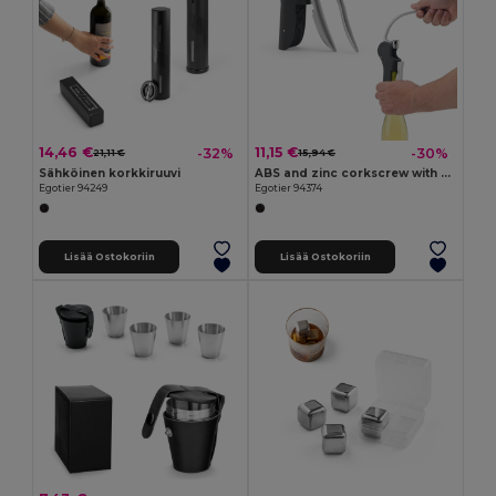
14,46 €
11,15 €
-32%
-30%
21,11 €
15,94 €
Sähköinen korkkiruuvi
ABS and zinc corkscrew with automatic lever for easy opening
Egotier 94249
Egotier 94374
Lisää Ostokoriin
Lisää Ostokoriin