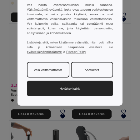
Voit hallita evästeasetuksiasi milloin tahansa.
Välttämättömiä evästeitä, jotka ovat tarpeen verkkosivuston
toiminnalle, ei voida poistaa käytöstä, koska ne ovat
Lisää Ostokoriin
Lisää Ostokoriin
välttämättömiä verkkosivuston toiminnan varmistamiseksi.
Voit kuitenkin valita, sallitaanko tai estetäänkö muut
evästetyypit, kuten ne, joita käytetään personointiin,
Made in
PT
analytiikkaan ja kohdistukseen.
Lisätietoja siitä, miten käytämme evästeitä, miten voit hallita
niitä ja kolmansien osapuolten evästeitä, lue
evästekäytännössämme
ja
Privacy Policy
.
Vain välttämättömät
Asetukset
2,37 €
0,11 €
Hyväksy kaikki
Viinitulppa vakuumikorkilla
PS cocktail-sekoitin
Egotier 94278
Egotier 93971
Lisää Ostokoriin
Lisää Ostokoriin