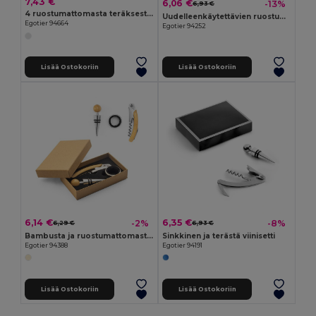
7,43 €
6,06 €
-13%
6,93 €
4 ruostumattomasta teräksestä valmistetun kupin sarja 25 ml
Uudelleenkäytettävien ruostumattomasta teräksestä valmistettujen kuutioiden sarja
Egotier 94664
Egotier 94252
Lisää Ostokoriin
Lisää Ostokoriin
6,14 €
6,35 €
-2%
-8%
6,29 €
6,93 €
Bambusta ja ruostumattomasta teräksestä valmistettu viinisarja
Sinkkinen ja terästä viinisetti
Egotier 94388
Egotier 94191
Lisää Ostokoriin
Lisää Ostokoriin