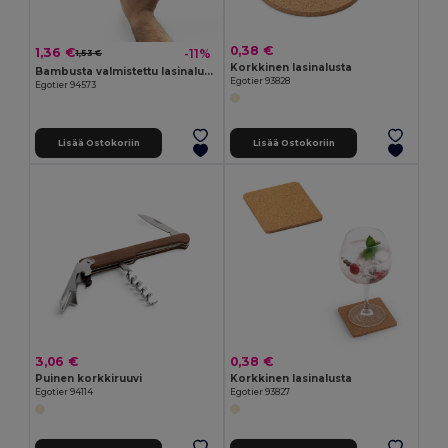
0,38 €
1,36 €
-11%
1,53 €
Korkkinen lasinalusta
Bambusta valmistettu lasinalusta, jossa on dekapsulaattori
Egotier 93828
Egotier 94573
Lisää Ostokoriin
Lisää Ostokoriin
3,06 €
0,38 €
Puinen korkkiruuvi
Korkkinen lasinalusta
Egotier 94114
Egotier 93827