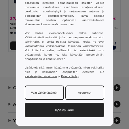
osapuolen evästeitä parantaakseen sivuston yleistä
toimivuutta, muistaakseen asetuksesi, analysoidakseen
verkkosivun suorituskykyä ja tarjotakseen sujuvan ja
personoidun selauskokemuksen. Tämä sisältää
27,92 €
24,94 €
-40%
-42%
46,24 €
43,17 €
mukautetun sisällön, optimoidut vuorovaikutukset
Velilla 36031
Velilla 36003
sivustomme kanssa sekä mainonnan.
Dvobarvne raztegljive hlače z več žepi (240 g/m²) iz bombaža (46 %), EME (38 %) in poliestra (16 %)
Raztegljive hlače z več žepi (240 g/m²) iz bombaža (46 %), EME (38 %) in poliestra (16 %)
Voit hallita evästeasetuksiasi milloin tahansa.
+12 Värit
+7 Värit
Välttämättömiä evästeitä, jotka ovat tarpeen verkkosivuston
toiminnalle, ei voida poistaa käytöstä, koska ne ovat
välttämättömiä verkkosivuston toiminnan varmistamiseksi.
Lisää Ostokoriin
Lisää Ostokoriin
Voit kuitenkin valita, sallitaanko tai estetäänkö muut
evästetyypit, kuten ne, joita käytetään personointiin,
analytiikkaan ja kohdistukseen.
Näytetään Kaikki Tuotteet.
Lisätietoja siitä, miten käytämme evästeitä, miten voit hallita
niitä ja kolmansien osapuolten evästeitä, lue
evästekäytännössämme
ja
Privacy Policy
.
Ota yhteyttä
Vain välttämättömät
Asetukset
Anna meidän auttaa
Hyväksy kaikki
Yrityksemme