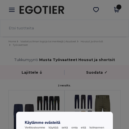
×
Egotier-sovellus
Hae sovellus
Paremmat hinnat appissa!
Home
Vaatetus ilman logoja tai merkkejä | Asusteet
Housut ja shortsit
Työvaatteet
Tukkumyynti
Musta Työvaatteet Housut ja shortsit
Lajittele
Suodata
✓
2 results.
Käytämme evästeitä
Verkkosivumme käyttää sekä omia että kolmannen