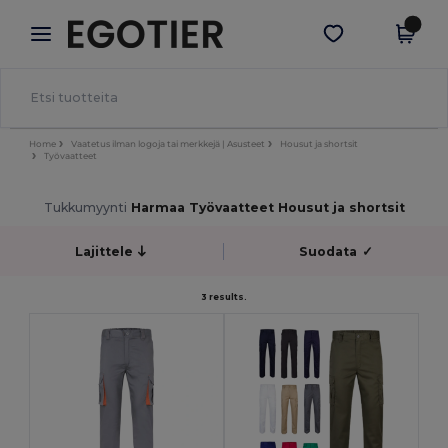
×
Egotier-sovellus
Hae sovellus
Paremmat hinnat appissa!
Home
Vaatetus ilman logoja tai merkkejä | Asusteet
Housut ja shortsit
Työvaatteet
Tukkumyynti
Harmaa Työvaatteet Housut ja shortsit
Lajittele
Suodata
✓
3 results.