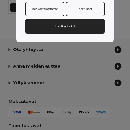
Lisää Ostokoriin
Vain välttämättömät
Asetukset
Näytetään Kaikki Tuotteet.
Hyväksy kaikki
Ota yhteyttä
Anna meidän auttaa
Yrityksemme
Maksutavat
Toimitustavat