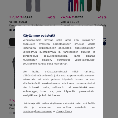
27,92 €
24,94 €
-40%
-42%
46,24 €
43,17 €
Velilla 36031
Velilla 36003
Dvobarvne raztegljive hlače z več žepi (240 g/m²) iz bombaža (46 %), EME (38 %) in poliestra (16 %)
Raztegljive hlače z več žepi (240 g/m²) iz bombaža (46 %), EME (38 %) in poliestra (16 %)
+12 Värit
+7 Värit
Käytämme evästeitä
Verkkosivumme käyttää sekä omia että kolmannen
Lisää Ostokoriin
Lisää Ostokoriin
osapuolen evästeitä parantaakseen sivuston yleistä
toimivuutta, muistaakseen asetuksesi, analysoidakseen
verkkosivun suorituskykyä ja tarjotakseen sujuvan ja
personoidun selauskokemuksen. Tämä sisältää
mukautetun sisällön, optimoidut vuorovaikutukset
sivustomme kanssa sekä mainonnan.
Voit hallita evästeasetuksiasi milloin tahansa.
Välttämättömiä evästeitä, jotka ovat tarpeen verkkosivuston
toiminnalle, ei voida poistaa käytöstä, koska ne ovat
välttämättömiä verkkosivuston toiminnan varmistamiseksi.
Voit kuitenkin valita, sallitaanko tai estetäänkö muut
evästetyypit, kuten ne, joita käytetään personointiin,
analytiikkaan ja kohdistukseen.
23,52 €
-37%
37,23 €
Lisätietoja siitä, miten käytämme evästeitä, miten voit hallita
Velilla 36029
niitä ja kolmansien osapuolten evästeitä, lue
Dvobarvne hlače iz kepra z več žepi (240 g/m²), iz bombaža (35 %) in poliestra (65 %)
evästekäytännössämme
ja
Privacy Policy
.
+1 Värit