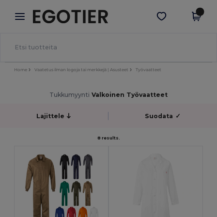
×
Egotier-sovellus
Hae sovellus
Paremmat hinnat appissa!
Home
Vaatetus ilman logoja tai merkkejä | Asusteet
Työvaatteet
Tukkumyynti
Valkoinen Työvaatteet
Lajittele
Suodata
✓
8 results.