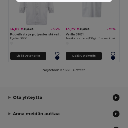
14,02 €
13,77 €
-33%
-35%
21,04 €
21,05 €
Puuvillasta ja polyesteristä valmistettu työvaatemekko. Valkoinen väri
Velilla 36131
Egotier 30250
Tunika iz sukna (190 g/m²) s kratkimi rokavi, iz poliestra (65 %) in bombaža (35 %)
Lisää Ostokoriin
Lisää Ostokoriin
Näytetään Kaikki Tuotteet.
Ota yhteyttä
Anna meidän auttaa