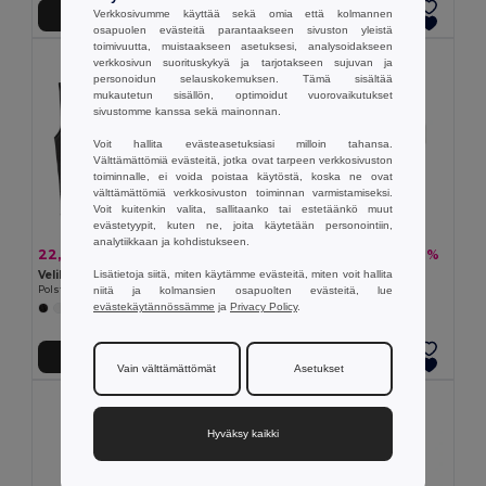
Verkkosivumme käyttää sekä omia että kolmannen
Lisää Ostokoriin
Lisää Ostokoriin
osapuolen evästeitä parantaakseen sivuston yleistä
toimivuutta, muistaakseen asetuksesi, analysoidakseen
verkkosivun suorituskykyä ja tarjotakseen sujuvan ja
personoidun selauskokemuksen. Tämä sisältää
mukautetun sisällön, optimoidut vuorovaikutukset
sivustomme kanssa sekä mainonnan.
Voit hallita evästeasetuksiasi milloin tahansa.
Välttämättömiä evästeitä, jotka ovat tarpeen verkkosivuston
toiminnalle, ei voida poistaa käytöstä, koska ne ovat
välttämättömiä verkkosivuston toiminnan varmistamiseksi.
Voit kuitenkin valita, sallitaanko tai estetäänkö muut
evästetyypit, kuten ne, joita käytetään personointiin,
analytiikkaan ja kohdistukseen.
22,35 €
8,85 €
-33%
-32%
33,16 €
13,05 €
Lisätietoja siitä, miten käytämme evästeitä, miten voit hallita
Velilla 36047
NONSMOKE Palohälytin
niitä ja kolmansien osapuolten evästeitä, lue
Polstriran telovnik z več žepi (220 g/m²) iz poliestra (100 %)
GiftRetail MO8426
evästekäytännössämme
ja
Privacy Policy
.
+4 Värit
Lisää Ostokoriin
Lisää Ostokoriin
Vain välttämättömät
Asetukset
Hyväksy kaikki