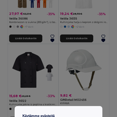
27,97 €
19,24 €
-35%
-35%
43,21 €
29,73 €
Velilla 36086
Velilla 36135
Kombinezon iz sukna (200 g/m²), iz bombaža (35 %) in poliestra (65 %)
Kuhinjska halja s keprom z dolgimi rokavi (175 g/m²), iz bombažnega kepra (35 %) in poliestra (65 %)
+7 Värit
+2 Värit
Lisää Ostokoriin
Lisää Ostokoriin
9,82 €
15,68 €
-33%
23,25 €
GiftRetail MO2456
Velilla 36122
KYPÄRÄ
Kuhinjska jakna iz poplina s kratkimi rokavi (110 g/m²), iz bombaža (35 %) in poliestra (65 %)
Käytämme evästeitä