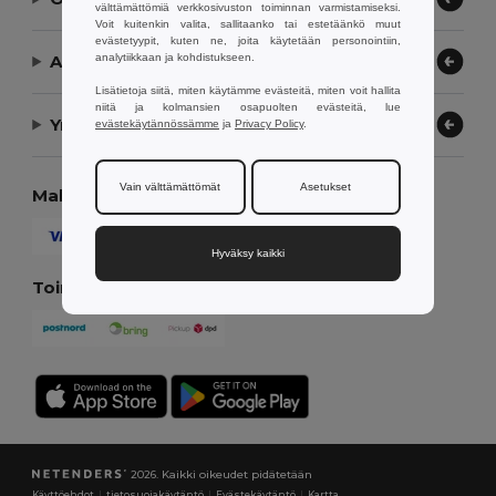
välttämättömiä verkkosivuston toiminnan varmistamiseksi.
Voit kuitenkin valita, sallitaanko tai estetäänkö muut
evästetyypit, kuten ne, joita käytetään personointiin,
analytiikkaan ja kohdistukseen.
Anna meidän auttaa
Lisätietoja siitä, miten käytämme evästeitä, miten voit hallita
niitä ja kolmansien osapuolten evästeitä, lue
Yrityksemme
evästekäytännössämme
ja
Privacy Policy
.
Vain välttämättömät
Asetukset
Maksutavat
Hyväksy kaikki
Toimitustavat
2026. Kaikki oikeudet pidätetään
Käyttöehdot
|
tietosuojakäytäntö
|
Evästekäytäntö
|
Kartta