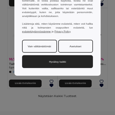
toiminnalle, ei voida poistaa käytöstä, koska ne ovat
Lisää Ostokoriin
Lisää Ostokoriin
välttämättömiä verkkosivuston toiminnan varmistamiseksi.
Voit kuitenkin valita, sallitaanko tai estetäänkö muut
evästetyypit, kuten ne, joita käytetään personointiin,
analytiikkaan ja kohdistukseen.
Lisätietoja siitä, miten käytämme evästeitä, miten voit hallita
niitä ja kolmansien osapuolten evästeitä, lue
evästekäytännössämme
ja
Privacy Policy
.
Vain välttämättömät
Asetukset
10,78 €
8,77 €
-16%
-15%
12,80 €
10,28 €
Hyväksy kaikki
Taitettava 190T kierrätetystä polyesteristä (100% rPET) pongee-sateenvarjo, automaattisella avausmekanismilla
Taitettava kierrätetystä polyesteristä (100% rPET) 190T pongee-sateenvarjo, jossa on automaattinen avautuminen
Egotier 99040
Egotier 99041
Lisää Ostokoriin
Lisää Ostokoriin
Näytetään Kaikki Tuotteet.