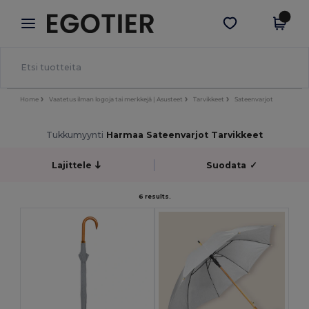
×
Egotier-sovellus
Hae sovellus
Paremmat hinnat appissa!
Home
Vaatetus ilman logoja tai merkkejä | Asusteet
Tarvikkeet
Sateenvarjot
Tukkumyynti
Harmaa Sateenvarjot Tarvikkeet
Lajittele
Suodata
✓
6 results.