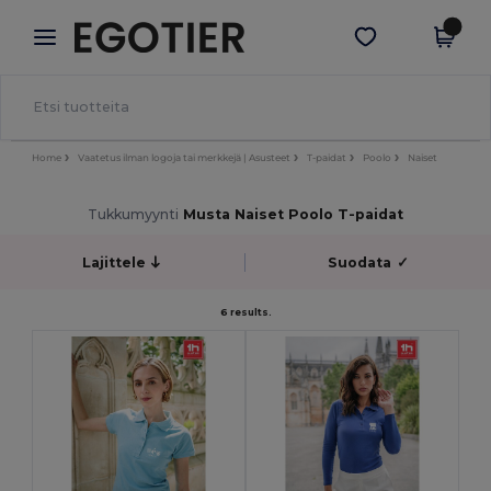
×
Egotier-sovellus
Hae sovellus
Paremmat hinnat appissa!
Home
Vaatetus ilman logoja tai merkkejä | Asusteet
T-paidat
Poolo
Naiset
Tukkumyynti
Musta Naiset Poolo T-paidat
Lajittele
Suodata
✓
6 results.