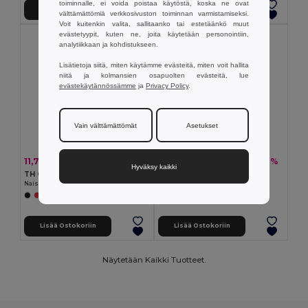
toiminnalle, ei voida poistaa käytöstä, koska ne ovat
Lisää Ostokoriin
Lisää Ostokoriin
välttämättömiä verkkosivuston toiminnan varmistamiseksi.
Voit kuitenkin valita, sallitaanko tai estetäänkö muut
evästetyypit, kuten ne, joita käytetään personointiin,
analytiikkaan ja kohdistukseen.
Lisätietoja siitä, miten käytämme evästeitä, miten voit hallita
niitä ja kolmansien osapuolten evästeitä, lue
evästekäytännössämme
ja
Privacy Policy
.
Vain välttämättömät
Asetukset
11,78 €
11,40 €
-33%
-27%
17,68 €
15,65 €
Hyväksy kaikki
TH Clothes 30292
TH Clothes 30264
Naisten tekninen poolo
Naisten pikeepaita
+2 Värit
+5 Värit
Lisää Ostokoriin
Lisää Ostokoriin
Näytetään Kaikki Tuotteet.