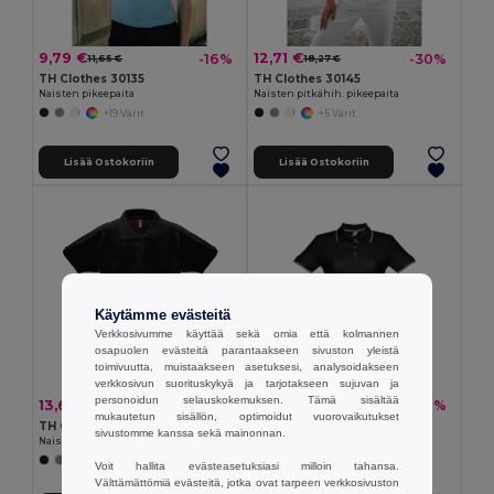
9,79 €
12,71 €
-16%
-30%
11,65 €
18,27 €
TH Clothes 30135
TH Clothes 30145
Naisten pikeepaita
Naisten pitkähih. pikeepaita
+19 Värit
+5 Värit
Lisää Ostokoriin
Lisää Ostokoriin
Käytämme evästeitä
Verkkosivumme käyttää sekä omia että kolmannen
osapuolen evästeitä parantaakseen sivuston yleistä
toimivuutta, muistaakseen asetuksesi, analysoidakseen
verkkosivun suorituskykyä ja tarjotakseen sujuvan ja
personoidun selauskokemuksen. Tämä sisältää
13,69 €
10,01 €
-22%
-30%
17,62 €
14,39 €
mukautetun sisällön, optimoidut vuorovaikutukset
TH Clothes 30262
Naisten slim fit pikeepaita
sivustomme kanssa sekä mainonnan.
Naisten pikeepaita
Egotier 30139
+8 Värit
+3 Värit
Voit hallita evästeasetuksiasi milloin tahansa.
Välttämättömiä evästeitä, jotka ovat tarpeen verkkosivuston