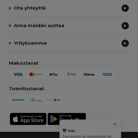
Ota yhteyttä
Anna meidän auttaa
Yrityksemme
Maksutavat
Toimitustavat
👋
Hei
Jos sinulla on kysyttävää tai