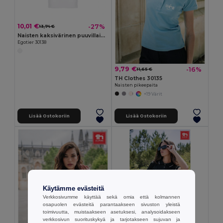
10,01 €
-27%
13,74 €
Naisten kaksivärinen puuvillainen poolopaita
Egotier 30138
9,79 €
-16%
11,65 €
TH Clothes 30135
Naisten pikeepaita
+19 Värit
Lisää Ostokoriin
Lisää Ostokoriin
Käytämme evästeitä
Verkkosivumme käyttää sekä omia että kolmannen
osapuolen evästeitä parantaakseen sivuston yleistä
toimivuutta, muistaakseen asetuksesi, analysoidakseen
verkkosivun suorituskykyä ja tarjotakseen sujuvan ja