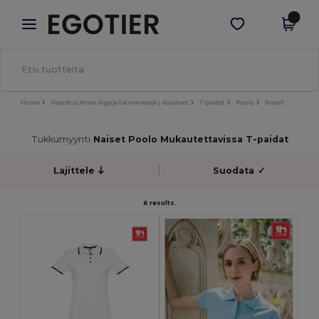
×
Egotier-sovellus
Hae sovellus
Paremmat hinnat appissa!
Home
Vaatetus ilman logoja tai merkkejä | Asusteet
T-paidat
Poolo
Naiset
Tukkumyynti
Naiset Poolo Mukautettavissa T-paidat
Lajittele
Suodata
✓
6 results.