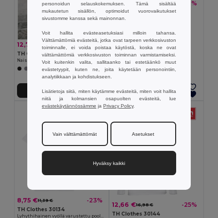
10,01 €
-30%
14,39 €
personoidun selauskokemuksen. Tämä sisältää
mukautetun sisällön, optimoidut vuorovaikutukset
Naisten slim fit pikeepaita
sivustomme kanssa sekä mainonnan.
Egotier 30139
+3 Värit
Voit hallita evästeasetuksiasi milloin tahansa.
Välttämättömiä evästeitä, jotka ovat tarpeen verkkosivuston
12,71 €
-30%
18,27 €
toiminnalle, ei voida poistaa käytöstä, koska ne ovat
TH Clothes 30145
välttämättömiä verkkosivuston toiminnan varmistamiseksi.
Naisten pitkähih. pikeepaita
Voit kuitenkin valita, sallitaanko tai estetäänkö muut
evästetyypit, kuten ne, joita käytetään personointiin,
+5 Värit
analytiikkaan ja kohdistukseen.
Lisää Ostokoriin
Lisää Ostokoriin
Lisätietoja siitä, miten käytämme evästeitä, miten voit hallita
niitä ja kolmansien osapuolten evästeitä, lue
evästekäytännössämme
ja
Privacy Policy
.
Vain välttämättömät
Asetukset
Hyväksy kaikki
8,75 €
-23%
11,39 €
12,66 €
-25%
16,98 €
TH Clothes 30134
TH Clothes 30144
Lyhythihainen vyöllä varustettu poolo naisille karstatusta puuvillasta