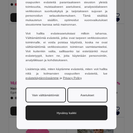
osapuolen evästeitä parantaakseen sivuston yleistä
+6 Värit
+2 Värit
toimivuutta, muistaakseen asetuksesi, analysoidakseen
verkkosivun suorituskykyä ja tarjotakseen sujuvan ja
personoidun selauskokemuksen. Tämä sisältää
Lisää Ostokoriin
Lisää Ostokoriin
mukautetun sisällön, optimoidut vuorovaikutukset
sivustomme kanssa sekä mainonnan.
Voit hallita evästeasetuksiasi milloin tahansa.
Välttämättömiä evästeitä, jotka ovat tarpeen verkkosivuston
toiminnalle, ei voida poistaa käytöstä, koska ne ovat
välttämättömiä verkkosivuston toiminnan varmistamiseksi.
Voit kuitenkin valita, sallitaanko tai estetäänkö muut
evästetyypit, kuten ne, joita käytetään personointiin,
analytiikkaan ja kohdistukseen.
Lisätietoja siitä, miten käytämme evästeitä, miten voit hallita
niitä ja kolmansien osapuolten evästeitä, lue
evästekäytännössämme
ja
Privacy Policy
.
10,01 €
18,89 €
-30%
-31%
14,39 €
27,42 €
Naisten slim fit pikeepaita
TH Clothes 30152
Egotier 30139
Pitkähihainen popliinipaita naisille
Vain välttämättömät
Asetukset
+3 Värit
+1 Värit
Lisää Ostokoriin
Lisää Ostokoriin
Hyväksy kaikki