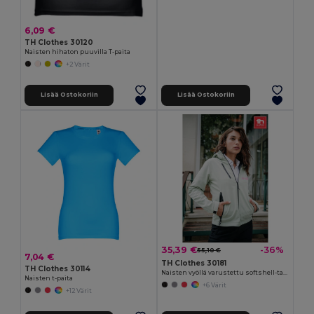
6,09 €
TH Clothes 30120
Naisten hihaton puuvilla T-paita
+2 Värit
Lisää Ostokoriin
Lisää Ostokoriin
35,39 €
-36%
55,10 €
7,04 €
TH Clothes 30181
TH Clothes 30114
Naisten vyöllä varustettu softshell-takki
Naisten t-paita
+6 Värit
+12 Värit