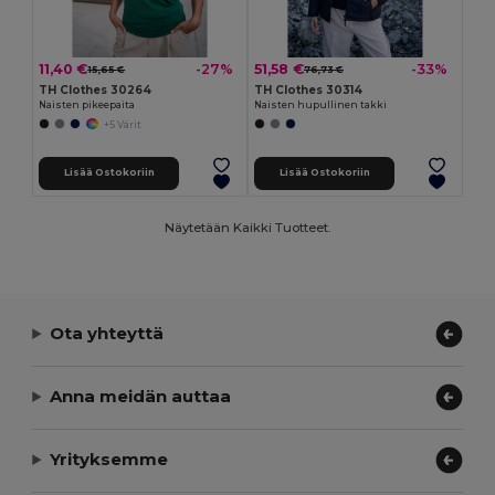
11,40 €
51,58 €
-27%
-33%
15,65 €
76,73 €
TH Clothes 30264
TH Clothes 30314
Naisten pikeepaita
Naisten hupullinen takki
+5 Värit
Lisää Ostokoriin
Lisää Ostokoriin
Näytetään Kaikki Tuotteet.
Ota yhteyttä
Anna meidän auttaa
Yrityksemme