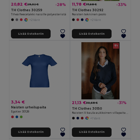
20,82 €
11,78 €
-28%
-33%
29,02 €
17,68 €
TH Clothes 30259
TH Clothes 30292
Tiheä fleecetakki naisille polyesteristä
Naisten tekninen poolo
+2 Värit
+2 Värit
Lisää Ostokoriin
Lisää Ostokoriin
3,34 €
21,13 €
-31%
30,68 €
Naisten urheilupaita
TH Clothes 30150
Egotier 30128
Naisten V-kaula-aukkoinen villapaita puuvillaa ja polyamidia
+1 Värit
Lisää Ostokoriin
Lisää Ostokoriin