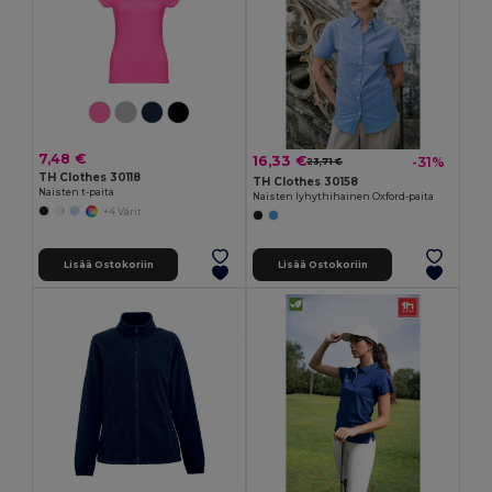
7,48 €
16,33 €
-31%
23,71 €
TH Clothes 30118
TH Clothes 30158
Naisten t-paita
Naisten lyhythihainen Oxford-paita
+4 Värit
Lisää Ostokoriin
Lisää Ostokoriin