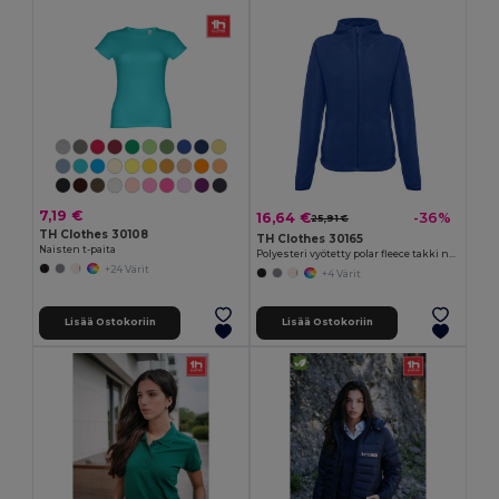
7,19 €
16,64 €
-36%
25,91 €
TH Clothes 30108
TH Clothes 30165
Naisten t-paita
Polyesteri vyötetty polar fleece takki naisille
+24 Värit
+4 Värit
Lisää Ostokoriin
Lisää Ostokoriin