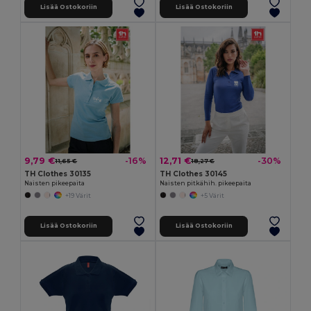
Lisää Ostokoriin
Lisää Ostokoriin
9,79 €
12,71 €
-16%
-30%
11,65 €
18,27 €
TH Clothes 30135
TH Clothes 30145
Naisten pikeepaita
Naisten pitkähih. pikeepaita
+19 Värit
+5 Värit
Lisää Ostokoriin
Lisää Ostokoriin