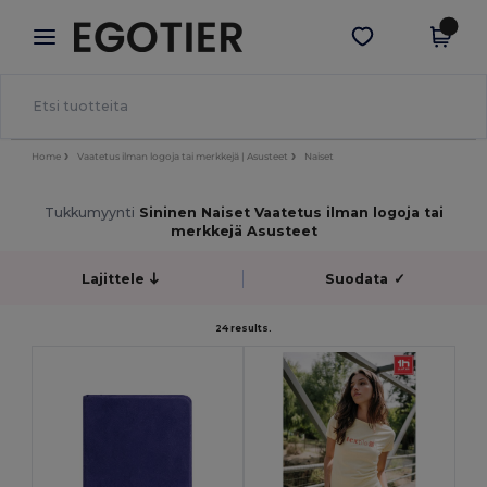
×
Egotier-sovellus
Hae sovellus
Paremmat hinnat appissa!
Home
Vaatetus ilman logoja tai merkkejä | Asusteet
Naiset
Tukkumyynti
Sininen Naiset Vaatetus ilman logoja tai
merkkejä Asusteet
Lajittele
Suodata
✓
24 results.