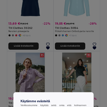
13,69 €
19,05 €
-22%
-28%
17,62 €
26,57 €
TH Clothes 30262
TH Clothes 30154
Naisten pikeepaita
Pitkähihainen Oxford-paita naisille
+8 Värit
+1 Värit
Lisää Ostokoriin
Lisää Ostokoriin
19,54 €
5,95 €
-36%
-14%
30,42 €
6,92 €
Käytämme evästeitä
TH Clothes 30162
TH Clothes 30317
Verkkosivumme käyttää sekä omia että kolmannen
Naisten huppari puuvillaa ja polyesteriä
Normaali leikkauksinen T-paita naisille