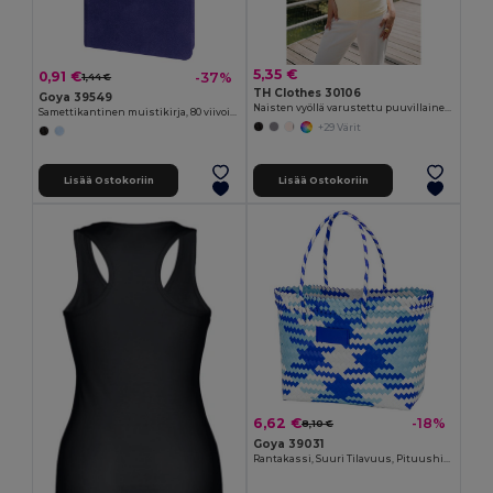
5,35 €
0,91 €
-37%
1,44 €
TH Clothes 30106
Goya 39549
Naisten vyöllä varustettu puuvillainen T-paita
Samettikantinen muistikirja, 80 viivoitettua sivua VELVET
+29 Värit
Lisää Ostokoriin
Lisää Ostokoriin
6,62 €
-18%
8,10 €
Goya 39031
Rantakassi, Suuri Tilavuus, Pituushihnat, PVC-Paikka COAST