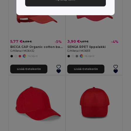
5,77 €
3,90 €
-5%
-4%
6,09 €
4,07 €
BICCA CAP Organic cotton baseball cap
SENGA RPET lippalakki
GiftRetail MO6432
GiftRetail MO6831
+4 Värit
+6 Värit
Lisää Ostokoriin
Lisää Ostokoriin