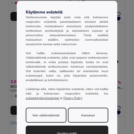
+11 Värit
Käytämme evästeitä
Lisää Ostokoriin
Lisää Ostokoriin
Verkkosivumme käyttää sekä omia että kolmannen
osapuolen evästeitä parantaakseen sivuston yleistä
toimivuutta, muistaakseen asetuksesi, analysoidakseen
verkkosivun suorituskykyä ja tarjotakseen sujuvan ja
personoidun selauskokemuksen. Tämä sisältää
mukautetun sisällön, optimoidut vuorovaikutukset
sivustomme kanssa sekä mainonnan.
Voit hallita evästeasetuksiasi milloin tahansa.
Välttämättömiä evästeitä, jotka ovat tarpeen verkkosivuston
toiminnalle, ei voida poistaa käytöstä, koska ne ovat
välttämättömiä verkkosivuston toiminnan varmistamiseksi.
Voit kuitenkin valita, sallitaanko tai estetäänkö muut
evästetyypit, kuten ne, joita käytetään personointiin,
analytiikkaan ja kohdistukseen.
2,53 €
5,33 €
-20%
6,63 €
BUZZ 5-paneelinen baseball-lippis
TEKAPO Säädettävä Puuvillainen Lippalakki
Lisätietoja siitä, miten käytämme evästeitä, miten voit hallita
GiftRetail MO1447
GiftRetail MO9643
niitä ja kolmansien osapuolten evästeitä, lue
+11 Värit
+9 Värit
evästekäytännössämme
ja
Privacy Policy
.
Lisää Ostokoriin
Lisää Ostokoriin
Vain välttämättömät
Asetukset
Organic Cotton
Hyväksy kaikki