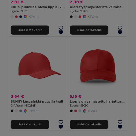
2,82 €
2,98 €
100 % puuvillaa oleva lippis (260 g/m²), jossa on 6 paneelia
Kierrätyspolyesteristä valmistettu korkki (100 % rPET)
Egotier 99170
Egotier 99160
+3 Värit
+2 Värit
Lisää Ostokoriin
Lisää Ostokoriin
3,64 €
5,16 €
SUNNY Lippalakki puuvilla twill
Lippis on valmistettu harjattua (65% kierrätyspuuvillaa)
GiftRetail MO2345
Egotier 99090
+9 Värit
+1 Värit
Lisää Ostokoriin
Lisää Ostokoriin