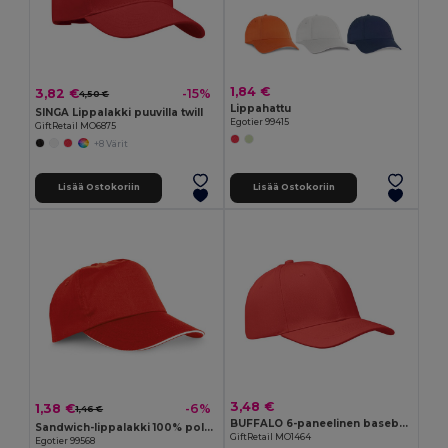
1,84 €
3,82 €
-15%
4,50 €
Lippahattu
SINGA Lippalakki puuvilla twill
Egotier 99415
GiftRetail MO6875
+8 Värit
Lisää Ostokoriin
Lisää Ostokoriin
3,48 €
1,38 €
-6%
1,46 €
BUFFALO 6-paneelinen baseball-lippis
Sandwich-lippalakki 100% polyesteriä
GiftRetail MO1464
Egotier 99568