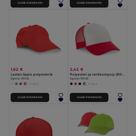
Lisää Ostokoriin
Lisää Ostokoriin
1,62 €
2,42 €
Lasten lippis polyesteriä
Polyesteri ja verkkomyssy (150 g/m²)
Egotier 99456
Egotier 99426
+3 Värit
+1 Värit
Lisää Ostokoriin
Lisää Ostokoriin