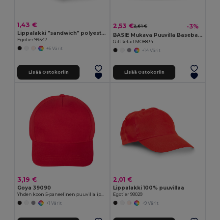
1,43 €
2,53 €
-3%
2,61 €
Lippalakki "sandwich" polyesteriä
BASIE Mukava Puuvilla Baseball Lippis Säädettävällä Kiinnityksellä
Egotier 99547
GiftRetail MO8834
+6 Värit
+14 Värit
Lisää Ostokoriin
Lisää Ostokoriin
3,19 €
2,01 €
Goya 39090
Lippalakki 100% puuvillaa
Yhden koon 5-paneelinen puuvillalippis, tarranauhakiinnitys FIRST-CLASS
Egotier 99029
+1 Värit
+9 Värit