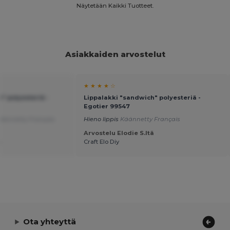
Näytetään Kaikki Tuotteet.
Asiakkaiden arvostelut
★ ★ ★ ★ ☆
" polyesteriä -
Lippalakki "sandwich" polyesteriä -
Egotier 99547
äännetty Français
Hieno lippis
Käännetty Français
Arvostelu Elodie S.ltä
ä
Craft Elo Diy
Ota yhteyttä