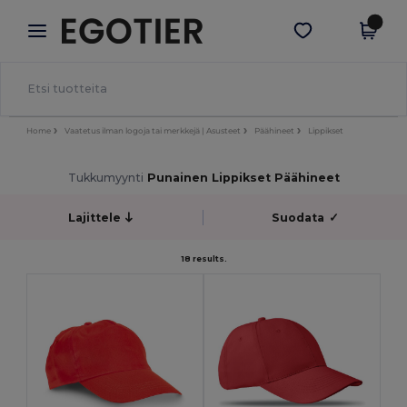
×
Egotier-sovellus
Hae sovellus
Paremmat hinnat appissa!
Home
Vaatetus ilman logoja tai merkkejä | Asusteet
Päähineet
Lippikset
Tukkumyynti
Punainen Lippikset Päähineet
Lajittele
Suodata
✓
18 results.