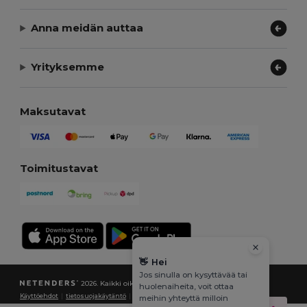
Anna meidän auttaa
Yrityksemme
Maksutavat
Toimitustavat
👋
Hei
Jos sinulla on kysyttävää tai
2026. Kaikki oikeudet pidätetään
huolenaiheita, voit ottaa
Käyttöehdot
|
tietosuojakäytäntö
|
Evästekäytäntö
|
Kartta
meihin yhteyttä milloin