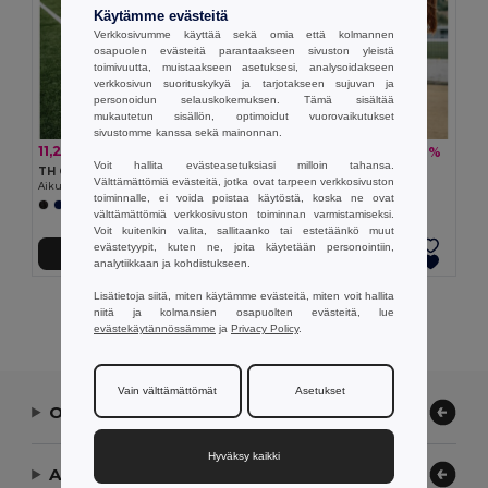
Käytämme evästeitä
Verkkosivumme käyttää sekä omia että kolmannen
osapuolen evästeitä parantaakseen sivuston yleistä
toimivuutta, muistaakseen asetuksesi, analysoidakseen
verkkosivun suorituskykyä ja tarjotakseen sujuvan ja
personoidun selauskokemuksen. Tämä sisältää
mukautetun sisällön, optimoidut vuorovaikutukset
sivustomme kanssa sekä mainonnan.
11,20 €
7,40 €
-20%
-10%
13,95 €
8,26 €
Voit hallita evästeasetuksiasi milloin tahansa.
TH Clothes 30298
TH Clothes 30296
Välttämättömiä evästeitä, jotka ovat tarpeen verkkosivuston
Aikuisten urheilushortsit
Lasten urheilushortsit
toiminnalle, ei voida poistaa käytöstä, koska ne ovat
+1 Värit
+1 Värit
välttämättömiä verkkosivuston toiminnan varmistamiseksi.
Voit kuitenkin valita, sallitaanko tai estetäänkö muut
evästetyypit, kuten ne, joita käytetään personointiin,
Lisää Ostokoriin
Lisää Ostokoriin
analytiikkaan ja kohdistukseen.
Lisätietoja siitä, miten käytämme evästeitä, miten voit hallita
Näytetään Kaikki Tuotteet.
niitä ja kolmansien osapuolten evästeitä, lue
evästekäytännössämme
ja
Privacy Policy
.
Vain välttämättömät
Asetukset
Ota yhteyttä
Hyväksy kaikki
Anna meidän auttaa