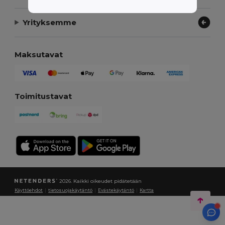
Yrityksemme
Maksutavat
Toimitustavat
2026. Kaikki oikeudet pidätetään
Käyttöehdot
|
tietosuojakäytäntö
|
Evästekäytäntö
|
Kartta