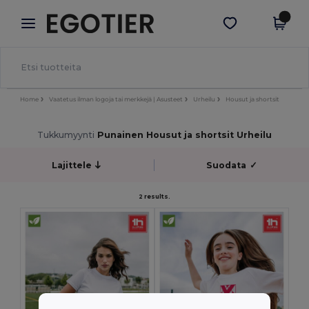
×
Egotier-sovellus
Hae sovellus
Paremmat hinnat appissa!
Home
Vaatetus ilman logoja tai merkkejä | Asusteet
Urheilu
Housut ja shortsit
Tukkumyynti
Punainen Housut ja shortsit Urheilu
Lajittele
Suodata
✓
2 results.