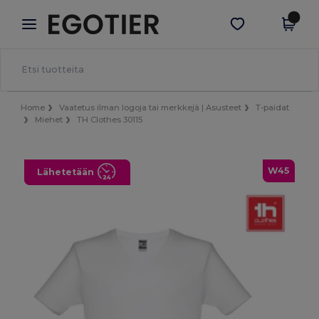
×
Egotier-sovellus
Hae sovellus
Paremmat hinnat appissa!
Home
Vaatetus ilman logoja tai merkkejä | Asusteet
T-paidat
Miehet
TH Clothes 30115
W45
Lähetetään