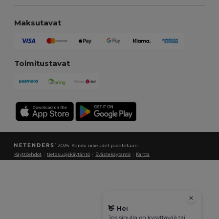
Maksutavat
Toimitustavat
2026. Kaikki oikeudet pidätetään
Käyttöehdot
|
tietosuojakäytäntö
|
Evästekäytäntö
|
Kartta
👋
Hei
Jos sinulla on kysyttävää tai