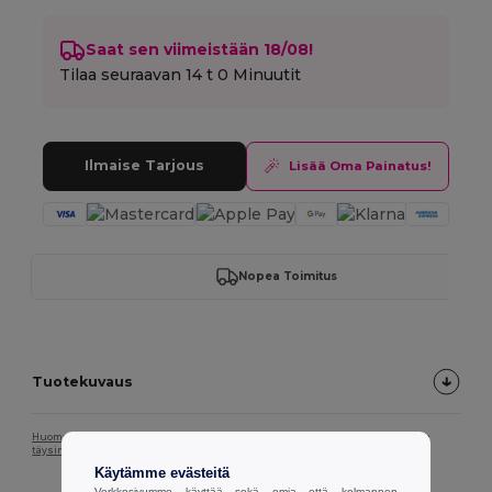
Saat sen viimeistään 18/08!
Tilaa seuraavan
14 t 0 Minuutit
Ilmaise Tarjous
Lisää Oma Painatus!
Nopea Toimitus
Tuotekuvaus
Huomaa, että näytön kalibroinnin vuoksi tuotekuvan väri ei välttämättä vastaa
täysin tuotteen todellista väriä.
Käytämme evästeitä
Verkkosivumme käyttää sekä omia että kolmannen