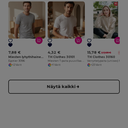
1
7,88 €
4,32 €
15,78 €
23,68 €
-33%
Miesten lyhythihainen T-paita kammattua puuvillaa
TH Clothes 30101
TH Clothes 30160
Egotier 30186
Miesten T-paita puuvillaa. Valkoinen väri
Verryttelypaita (unisex) hupulla puuvillaa ja polyesteriä
+2 Värit
+1 Värit
+23 Värit
Näytä kaikki