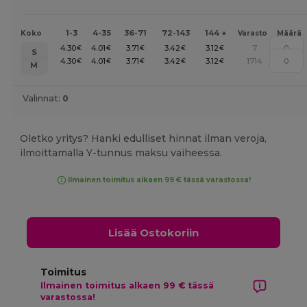
1-3
4-35
36-71
72-143
144 +
Koko
Varasto
Määrä
4.30
4.01
3.71
3.42
3.12
7
€
€
€
€
€
S
4.30
4.01
3.71
3.42
3.12
1714
€
€
€
€
€
M
Valinnat:
0
Oletko yritys? Hanki edulliset hinnat ilman veroja,
ilmoittamalla Y-tunnus maksu vaiheessa.
Ilmainen toimitus alkaen 99 € tässä varastossa!
Lisää Ostokoriin
Toimitus
Ilmainen toimitus alkaen 99 € tässä
varastossa!