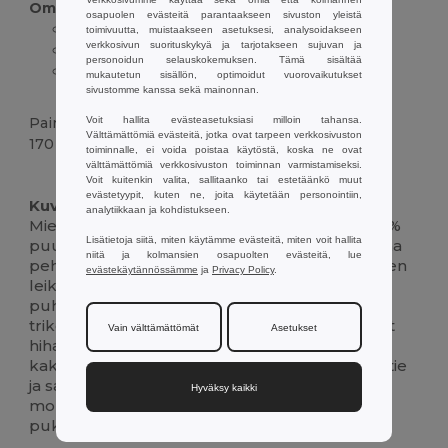
Ominaisuudet :
osapuolen evästeitä parantaakseen sivuston yleistä
100% puuvillajersey, 150 g/m²
toimivuutta, muistaakseen asetuksesi, analysoidakseen
verkkosivun suorituskykyä ja tarjotakseen sujuvan ja
V-pääntie sisäpuolisella jersey-vahvikkeella
personoidun selauskokemuksen. Tämä sisältää
Regulaarinen istuvuus, lyhyet hihat, tuplasti
mukautetun sisällön, optimoidut vuorovaikutukset
ommellut reunat
sivustomme kanssa sekä mainonnan.
Paino
Voit hallita evästeasetuksiasi milloin tahansa.
Välttämättömiä evästeitä, jotka ovat tarpeen verkkosivuston
170 g.
toiminnalle, ei voida poistaa käytöstä, koska ne ovat
välttämättömiä verkkosivuston toiminnan varmistamiseksi.
Korkeat varastot
Mukautettavissa
Voit kuitenkin valita, sallitaanko tai estetäänkö muut
evästetyypit, kuten ne, joita käytetään personointiin,
Kuvaus :
analytiikkaan ja kohdistukseen.
Miesten letkeä t-paita, joka on valmistettu 100 %
Lisätietoja siitä, miten käytämme evästeitä, miten voit hallita
puuvillajerseystä 150 g/m²:n painolla, mikä takaa
niitä ja kolmansien osapuolten evästeitä, lue
pehmeän ja hengittävän tuntuman. Säännöllinen
evästekäytännössämme
ja
Privacy Policy
.
leikkaus tarjoaa jokapäiväistä mukavuutta, ja
puhdas V-pääntie on vahvistettu sisäpuolelta
trikoo-nauhalla muodon säilyttämiseksi. Lyhyet
Vain välttämättömät
Asetukset
hihat ja suora helma on viimeistelty kestävällä
kaksoisompeleella. Sileä, tunnisteellinen pääntie
ja saumattomat sivut korostavat yksinkertaista,
Hyväksy kaikki
monikäyttöistä mallia, joka sopii rentoon
pukeutumiseen tai kerrospukeutumiseen.