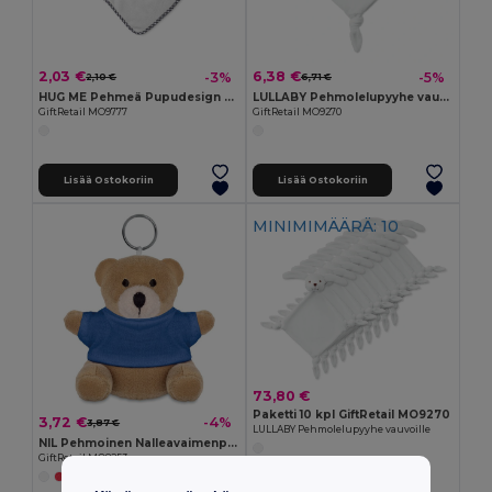
2,03 €
6,38 €
-3%
-5%
2,10 €
6,71 €
HUG ME Pehmeä Pupudesign Vauvan Pyyhe
LULLABY Pehmolelupyyhe vauvoille
GiftRetail MO9777
GiftRetail MO9270
Lisää Ostokoriin
Lisää Ostokoriin
MINIMIMÄÄRÄ: 10
73,80 €
Paketti 10 kpl GiftRetail MO9270
3,72 €
-4%
3,87 €
LULLABY Pehmolelupyyhe vauvoille
NIL Pehmoinen Nalleavaimenperä Logopaidalla
GiftRetail MO8253