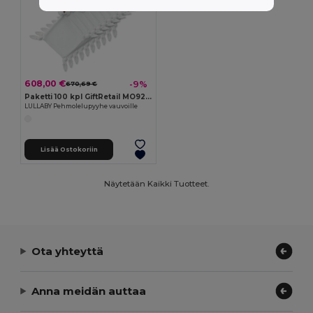
608,00 €
-9%
670,69 €
Paketti 100 kpl GiftRetail MO9270
LULLABY Pehmolelupyyhe vauvoille
Lisää Ostokoriin
Näytetään Kaikki Tuotteet.
Ota yhteyttä
Anna meidän auttaa