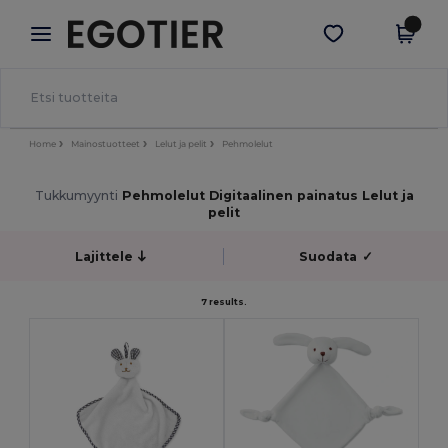
×
Egotier-sovellus
Hae sovellus
Paremmat hinnat appissa!
Home
Mainostuotteet
Lelut ja pelit
Pehmolelut
Tukkumyynti
Pehmolelut Digitaalinen painatus Lelut ja
pelit
Lajittele
Suodata
✓
7 results.