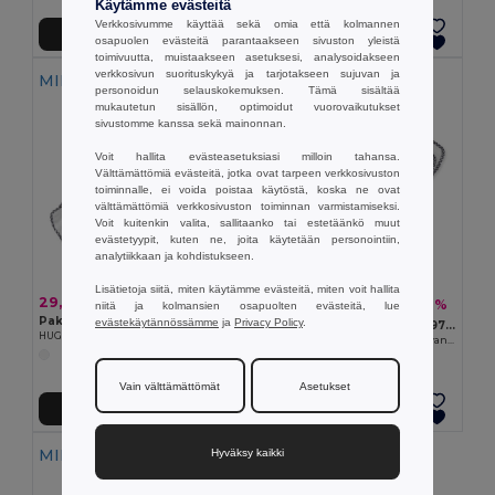
Käytämme evästeitä
Verkkosivumme käyttää sekä omia että kolmannen
Lisää Ostokoriin
Lisää Ostokoriin
osapuolen evästeitä parantaakseen sivuston yleistä
toimivuutta, muistaakseen asetuksesi, analysoidakseen
verkkosivun suorituskykyä ja tarjotakseen sujuvan ja
MINIMIMÄÄRÄ: 10
MINIMIMÄÄRÄ: 100
personoidun selauskokemuksen. Tämä sisältää
mukautetun sisällön, optimoidut vuorovaikutukset
sivustomme kanssa sekä mainonnan.
Voit hallita evästeasetuksiasi milloin tahansa.
Välttämättömiä evästeitä, jotka ovat tarpeen verkkosivuston
toiminnalle, ei voida poistaa käytöstä, koska ne ovat
välttämättömiä verkkosivuston toiminnan varmistamiseksi.
Voit kuitenkin valita, sallitaanko tai estetäänkö muut
evästetyypit, kuten ne, joita käytetään personointiin,
analytiikkaan ja kohdistukseen.
Lisätietoja siitä, miten käytämme evästeitä, miten voit hallita
29,60 €
174,00 €
-17%
210,16 €
niitä ja kolmansien osapuolten evästeitä, lue
Paketti 10 kpl GiftRetail MO9777
evästekäytännössämme
ja
Privacy Policy
.
Paketti 100 kpl GiftRetail MO9777
HUG ME Pehmeä Pupudesign Vauvan Pyyhe
HUG ME Pehmeä Pupudesign Vauvan Pyyhe
Vain välttämättömät
Asetukset
Lisää Ostokoriin
Lisää Ostokoriin
MINIMIMÄÄRÄ: 100
Hyväksy kaikki